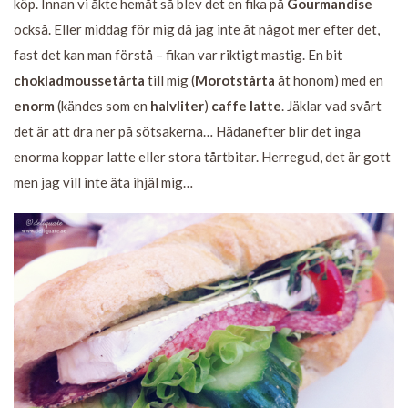
köp. Innan vi åkte hemåt så blev det en fika på
Gourmandise
också. Eller middag för mig då jag inte åt något mer efter det,
fast det kan man förstå – fikan var riktigt mastig. En bit
chokladmoussetårta
till mig (
Morotstårta
åt honom) med en
enorm
(kändes som en
halvliter
)
caffe latte
. Jäklar vad svårt
det är att dra ner på sötsakerna… Hädanefter blir det inga
enorma koppar latte eller stora tårtbitar. Herregud, det är gott
men jag vill inte äta ihjäl mig…