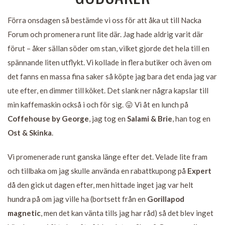
Förra onsdagen så bestämde vi oss för att åka ut till Nacka
Forum och promenera runt lite där. Jag hade aldrig varit där
förut – åker sällan söder om stan, vilket gjorde det hela till en
spännande liten utflykt. Vi kollade in flera butiker och även om
det fanns en massa fina saker så köpte jag bara det enda jag var
ute efter, en dimmer till köket. Det slank ner några kapslar till
min kaffemaskin också i och för sig. 😛 Vi åt en lunch på
Coffehouse by George
, jag tog en
Salami & Brie
, han tog en
Ost & Skinka
.
Vi promenerade runt ganska länge efter det. Velade lite fram
och tillbaka om jag skulle använda en rabattkupong på
Expert
då den gick ut dagen efter, men hittade inget jag var helt
hundra på om jag ville ha (bortsett från en
Gorillapod
magnetic
, men det kan vänta tills jag har råd) så det blev inget