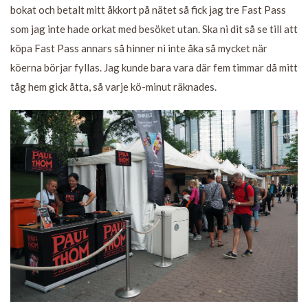
bokat och betalt mitt åkkort på nätet så fick jag tre Fast Pass
som jag inte hade orkat med besöket utan. Ska ni dit så se till att
köpa Fast Pass annars så hinner ni inte åka så mycket när
köerna börjar fyllas. Jag kunde bara vara där fem timmar då mitt
tåg hem gick åtta, så varje kö-minut räknades.