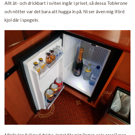
Allt ät- och drickbart i sviten ingår i priset, så dessa Toblerone
och nötter var det bara att hugga in på. Ni ser även mig iförd
kjol där i spegeln.
Minikylen full med dricka. Inget för mig (ingen cola zero!) men