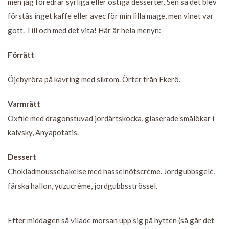
men jag föredrar syrliga eller ostiga desserter. Sen så det blev
förstås inget kaffe eller avec för min lilla mage, men vinet var
gott. Till och med det vita! Här är hela menyn:
Förrätt
Öjebyröra på kavring med sikrom. Örter från Ekerö.
Varmrätt
Oxfilé med dragonstuvad jordärtskocka, glaserade smålökar i
kalvsky, Anyapotatis.
Dessert
Chokladmoussebakelse med hasselnötscréme. Jordgubbsgelé,
färska hallon, yuzucréme, jordgubbsströssel.
Efter middagen så vilade morsan upp sig på hytten (så går det