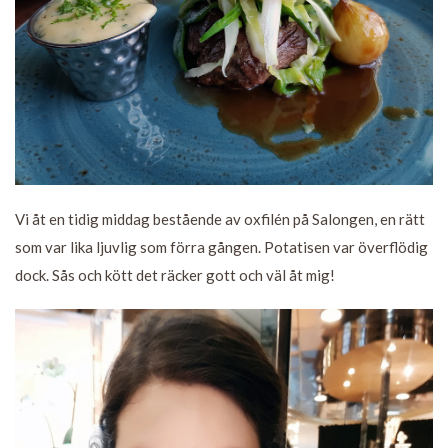
Vi åt en tidig middag bestående av oxfilén på Salongen, en rätt
som var lika ljuvlig som förra gången. Potatisen var överflödig
dock. Sås och kött det räcker gott och väl åt mig!