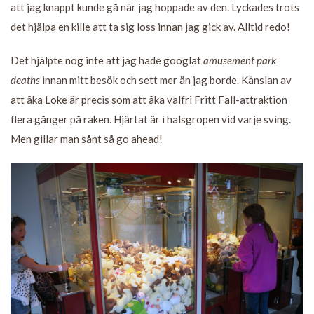
att jag knappt kunde gå när jag hoppade av den. Lyckades trots
det hjälpa en kille att ta sig loss innan jag gick av. Alltid redo!
Det hjälpte nog inte att jag hade googlat
amusement park
deaths
innan mitt besök och sett mer än jag borde. Känslan av
att åka Loke är precis som att åka valfri Fritt Fall-attraktion
flera gånger på raken. Hjärtat är i halsgropen vid varje sving.
Men gillar man sånt så go ahead!