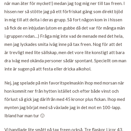
när man äter för mycket!) medan jag tog mig ner till tax freen. I
hissen ner så stötte jag på ett förfriskat gäng som direkt bjöd
in mig till att delta i deras grupp. Så fort någon kom in i hissen
så fick de en inbjudan (utom en gubbe då det var för många män
i gruppen redan…) Fråga mig inte vad de menade med det hela,
men jag lyckades smita iväg inne på tax freen. Nog för att det
är trevligt med lite sällskap, men det vore lite konstigt att bara
dra iväg med okända personer sådär spontant. Speciellt om man
inte är sugen på att festa eller dricka alkohol.
Nej, jag spelade på min favoritspelmaskin ihop med morsan när
hon kommit ner från hytten istället och efter både vinst och
förlust så gick jag därifrån med 45 kronor plus fickan. Ihop med
mynten jag börjat med så växlade jag in det mot en 100-lapp.
Ibland har man tur 🙂
Vi handlade lite smått på tax freen också. Tre flaskor Licor 43,