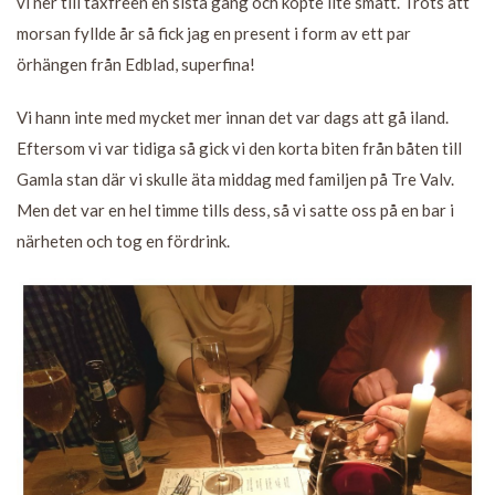
vi ner till taxfreen en sista gång och köpte lite smått. Trots att
morsan fyllde år så fick jag en present i form av ett par
örhängen från Edblad, superfina!
Vi hann inte med mycket mer innan det var dags att gå iland.
Eftersom vi var tidiga så gick vi den korta biten från båten till
Gamla stan där vi skulle äta middag med familjen på Tre Valv.
Men det var en hel timme tills dess, så vi satte oss på en bar i
närheten och tog en fördrink.