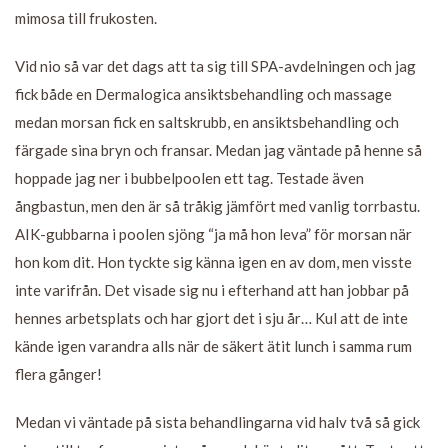
mimosa till frukosten.
Vid nio så var det dags att ta sig till SPA-avdelningen och jag
fick både en Dermalogica ansiktsbehandling och massage
medan morsan fick en saltskrubb, en ansiktsbehandling och
färgade sina bryn och fransar. Medan jag väntade på henne så
hoppade jag ner i bubbelpoolen ett tag. Testade även
ångbastun, men den är så tråkig jämfört med vanlig torrbastu.
AIK-gubbarna i poolen sjöng “ja må hon leva” för morsan när
hon kom dit. Hon tyckte sig känna igen en av dom, men visste
inte varifrån. Det visade sig nu i efterhand att han jobbar på
hennes arbetsplats och har gjort det i sju år… Kul att de inte
kände igen varandra alls när de säkert ätit lunch i samma rum
flera gånger!
Medan vi väntade på sista behandlingarna vid halv två så gick