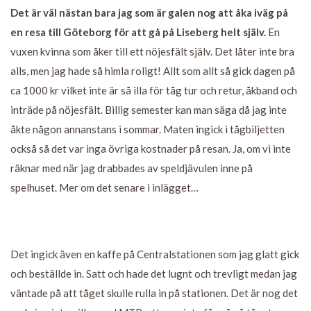
Det är väl nästan bara jag som är galen nog att åka iväg på
en resa till Göteborg för att gå på Liseberg helt själv.
En
vuxen kvinna som åker till ett nöjesfält själv. Det låter inte bra
alls, men jag hade så himla roligt! Allt som allt så gick dagen på
ca 1000 kr vilket inte är så illa för tåg tur och retur, åkband och
inträde på nöjesfält. Billig semester kan man säga då jag inte
åkte någon annanstans i sommar. Maten ingick i tågbiljetten
också så det var inga övriga kostnader på resan. Ja, om vi inte
räknar med när jag drabbades av speldjävulen inne på
spelhuset. Mer om det senare i inlägget…
Det ingick även en kaffe på Centralstationen som jag glatt gick
och beställde in. Satt och hade det lugnt och trevligt medan jag
väntade på att tåget skulle rulla in på stationen. Det är nog det