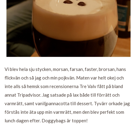
Vi blev hela sju stycken, morsan, farsan, faster, brorsan, hans
flickvän och så jag och min pojkvän. Maten var helt okej och
inte alls så hemsk som recensionerna Tre Valv fått på bland
annat Tripadvisor. Jag satsade på lax både till förrätt och
varmrätt, samt vaniljpannacotta till dessert. Tyvärr orkade jag
förstås inte äta upp min varmrätt, men den blev perfekt som
lunch dagen efter. Doggybags är toppen!