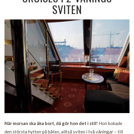
SVITEN
När morsan ska åka bort, då gör hon det i stil!
Hon bokade
den största hytten på båten, alltså sviten i två våningar – till