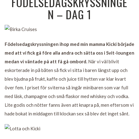
FÖDELSEDAGSKRYSSNINGE
N – DAG 1
Födelsedagskryssningen ihop med min mamma Kicki började
med att vi fick gå före alla andra och sätta oss i Svit-loungen
medan vi väntade på att få gå ombord.
När vi väl blivit
eskorterade in på båten så fick vi sitta i baren längst upp och
blev bjudna på frukt, kaffe och juice till hytten var klar kvart
över fem. I priset för sviterna så ingår minibaren som var full
med läsk, champagne och små flaskor med whiskey och vodka.
Lite godis och nötter fanns även att knapra på, men eftersom vi
hade bokat in middagen till klockan sex så blev det inget sånt.