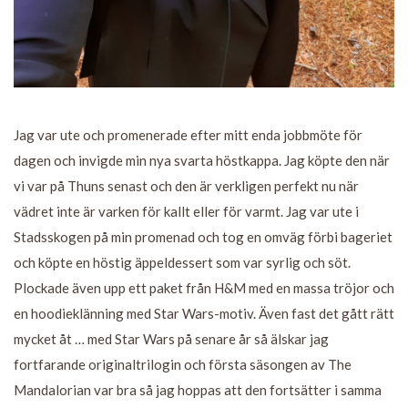
Jag var ute och promenerade efter mitt enda jobbmöte för
dagen och invigde min nya svarta höstkappa. Jag köpte den när
vi var på Thuns senast och den är verkligen perfekt nu när
vädret inte är varken för kallt eller för varmt. Jag var ute i
Stadsskogen på min promenad och tog en omväg förbi bageriet
och köpte en höstig äppeldessert som var syrlig och söt.
Plockade även upp ett paket från H&M med en massa tröjor och
en hoodieklänning med Star Wars-motiv. Även fast det gått rätt
mycket åt … med Star Wars på senare år så älskar jag
fortfarande originaltrilogin och första säsongen av The
Mandalorian var bra så jag hoppas att den fortsätter i samma