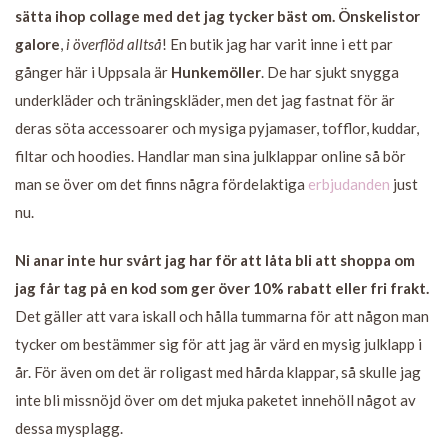
sätta ihop collage med det jag tycker bäst om.
Önskelistor
galore
,
i överflöd alltså
! En butik jag har varit inne i ett par
gånger här i Uppsala är
Hunkemöller
. De har sjukt snygga
underkläder och träningskläder, men det jag fastnat för är
deras söta accessoarer och mysiga pyjamaser, tofflor, kuddar,
filtar och hoodies. Handlar man sina julklappar online så bör
man se över om det finns några fördelaktiga
erbjudanden
just
nu.
Ni anar inte hur svårt jag har för att låta bli att shoppa om
jag får tag på en kod som ger över 10% rabatt eller fri frakt.
Det gäller att vara iskall och hålla tummarna för att någon man
tycker om bestämmer sig för att jag är värd en mysig julklapp i
år. För även om det är roligast med hårda klappar, så skulle jag
inte bli missnöjd över om det mjuka paketet innehöll något av
dessa mysplagg.