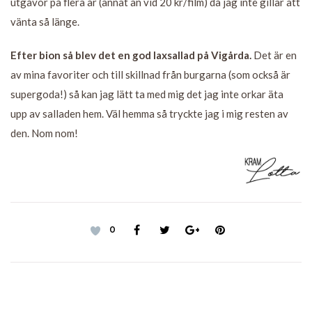
utgåvor på flera år (annat än vid 20 kr/film) då jag inte gillar att
vänta så länge.
Efter bion så blev det en god laxsallad på Vigårda.
Det är en
av mina favoriter och till skillnad från burgarna (som också är
supergoda!) så kan jag lätt ta med mig det jag inte orkar äta
upp av salladen hem. Väl hemma så tryckte jag i mig resten av
den. Nom nom!
0