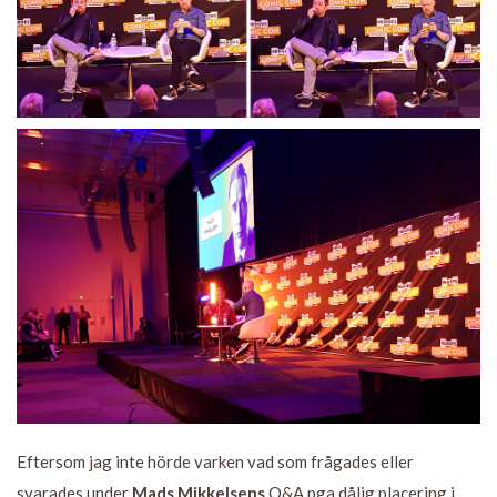
Eftersom jag inte hörde varken vad som frågades eller
svarades under
Mads Mikkelsens
Q&A pga dålig placering i