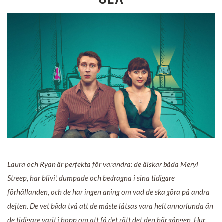
Laura och Ryan är perfekta för varandra: de älskar båda Meryl
Streep, har blivit dumpade och bedragna i sina tidigare
förhållanden, och de har ingen aning om vad de ska göra på andra
dejten. De vet båda två att de måste låtsas vara helt annorlunda än
de tidigare varit i hopp om att få det rätt det den här gången. Hur