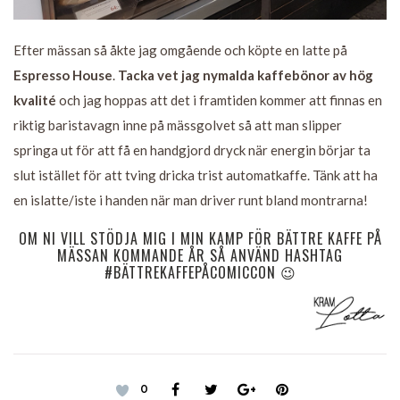
Efter mässan så åkte jag omgående och köpte en latte på
Espresso House
.
Tacka vet jag nymalda kaffebönor av hög
kvalité
och jag hoppas att det i framtiden kommer att finnas en
riktig baristavagn inne på mässgolvet så att man slipper
springa ut för att få en handgjord dryck när energin börjar ta
slut istället för att tving dricka trist automatkaffe. Tänk att ha
en islatte/iste i handen när man driver runt bland montrarna!
OM NI VILL STÖDJA MIG I MIN KAMP FÖR BÄTTRE KAFFE PÅ
MÄSSAN KOMMANDE ÅR SÅ ANVÄND HASHTAG
#BÄTTREKAFFEPÅCOMICCON 😉
0