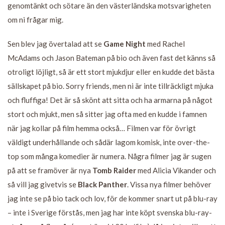
genomtänkt och sötare än den västerländska motsvarigheten
om ni frågar mig.
Sen blev jag övertalad att se
Game Night
med
Rachel
McAdams och Jason Bateman på bio och även fast det känns så
otroligt löjligt, så är ett stort mjukdjur eller en kudde det bästa
sällskapet på bio. Sorry friends, men ni är inte tillräckligt mjuka
och fluffiga! Det är så skönt att sitta och ha armarna på något
stort och mjukt, men så sitter jag ofta med en kudde i famnen
när jag kollar på film hemma också… Filmen var för övrigt
väldigt underhållande och sådär lagom komisk, inte over-the-
top som många komedier är numera. Några filmer jag är sugen
på att se framöver är nya
Tomb Raider
med Alicia Vikander och
så vill jag givetvis se
Black Panther
. Vissa nya filmer behöver
jag inte se på bio tack och lov, för de kommer snart ut på blu-ray
– inte i Sverige förstås, men jag har inte köpt svenska blu-ray-