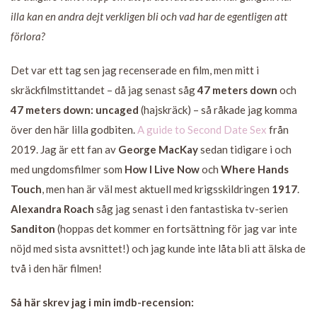
illa kan en andra dejt verkligen bli och vad har de egentligen att
förlora?
Det var ett tag sen jag recenserade en film, men mitt i
skräckfilmstittandet – då jag senast såg
47 meters down
och
47 meters down: uncaged
(hajskräck) – så råkade jag komma
över den här lilla godbiten.
A guide to Second Date Sex
från
2019. Jag är ett fan av
George MacKay
sedan tidigare i och
med ungdomsfilmer som
How I Live Now
och
Where Hands
Touch
, men han är väl mest aktuell med krigsskildringen
1917
.
Alexandra Roach
såg jag senast i den fantastiska tv-serien
Sanditon
(hoppas det kommer en fortsättning för jag var inte
nöjd med sista avsnittet!) och jag kunde inte låta bli att älska de
två i den här filmen!
Så här skrev jag i min imdb-recension: