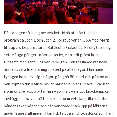
På lördagen så la jag ner mycket tid på att köa till olika
program på Scen 1 och Scen 2. Först ut var en Q&A med
Mark
Sheppard
(Supernatural, Battlestar Galactica, Firefly) som jag
sett många gånger i nämnda serier, men helt glömt bort.
Pinsamt, men sant. Det var verkligen underhållande att höra
honom svara lite charmigt bistert på alla frågor. Han hade
tydligen bott i Sverige någon gång på 80-talet och påstod att
han köpt en tub Kalles Kaviar när han nu var tillbaka… Var han
ironisk? Eller uppskattar han – som jag – en god knäckemacka
med ägg och kaviar på till frukost. Vem vet! Jag gillar när det
händer saker på scen och här vandrade Mark upp på läktarna
under frågeställningen. Han fick tag på en chokladkaka som han