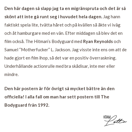
Den här dagen så slapp jag ta en migränspruta och det är så
skönt att inte gå runt seg i huvudet hela dagen.
Jag hann
faktiskt spela lite, tvätta håret och på kvällen så åkte vi iväg
och åt hamburgare med en vän. Efter middagen så blev det en
film också. The Hitman’s Bodyguard med
Ryan Reynolds
och
Samuel “Motherfucker” L. Jackson. Jag visste inte ens om att de
hade gjort en film ihop, så det var en positiv överraskning.
Underhållande actionrulle med bra skådisar, inte mer eller
mindre.
Den här postern är för övrigt så mycket bättre än den
officiella! I alla fall om man har sett postern till The
Bodyguard från 1992.