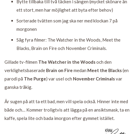
Bytte tillbaka till två täcken i sängen (mycket skönare än
ett stort, men har möjlighet att byta efter behov)
Sorterade tvätten som jag ska ner med klockan 7 på
morgonen
Såg fyra filmer: The Watcher in the Woods, Meet the
Blacks, Brain on Fire och November Criminals.
Gillade tv-filmen
The Watcher in the Woods
och den
verklighetsbaserade
Brain on Fire
medan
Meet the Blacks
(en
parodi på
The Purge
) var usel och
November Criminals
var
ganska tråkig.
Är sugen på att ta ett bad, men vill spela också. Hinner inte med
både och… Kommer troligtvis att lägga på en ansiktsmask, ta en
kaffe, spela lite och bada imorgon efter gymmet istället.