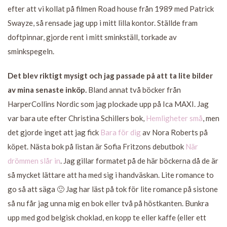
efter att vi kollat på filmen Road house från 1989 med Patrick
Swayze, så rensade jag upp i mitt lilla kontor. Ställde fram
doftpinnar, gjorde rent i mitt sminkställ, torkade av
sminkspegeln.
Det blev riktigt mysigt och jag passade på att ta lite bilder
av mina senaste inköp.
Bland annat två böcker från
HarperCollins Nordic som jag plockade upp på Ica MAXI. Jag
var bara ute efter Christina Schillers bok,
Hemligheter små
, men
det gjorde inget att jag fick
Bara för dig
av Nora Roberts på
köpet. Nästa bok på listan är Sofia Fritzons debutbok
När
drömmen slår in
. Jag gillar formatet på de här böckerna då de är
så mycket lättare att ha med sig i handväskan. Lite romance to
go så att säga 🙂 Jag har läst på tok för lite romance på sistone
så nu får jag unna mig en bok eller två på höstkanten. Bunkra
upp med god belgisk choklad, en kopp te eller kaffe (eller ett