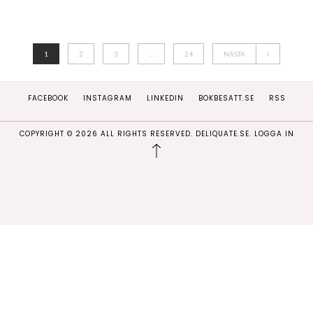
1
2
3
…
24
NÄSTA
FACEBOOK
INSTAGRAM
LINKEDIN
BOKBESATT.SE
RSS
COPYRIGHT ©
2026
ALL RIGHTS RESERVED. DELIQUATE.SE.
LOGGA IN