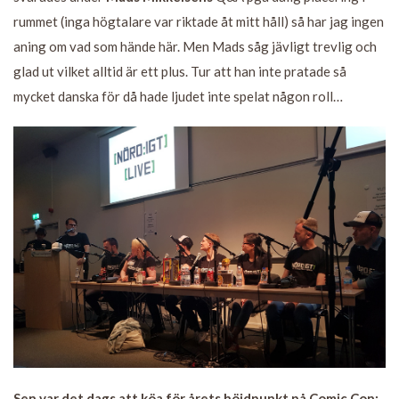
rummet (inga högtalare var riktade åt mitt håll) så har jag ingen
aning om vad som hände här. Men Mads såg jävligt trevlig och
glad ut vilket alltid är ett plus. Tur att han inte pratade så
mycket danska för då hade ljudet inte spelat någon roll…
Sen var det dags att köa för årets höjdpunkt på Comic Con;