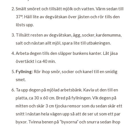
Smält smöret och tillsätt mjölk och vatten. Värm sedan till
37°. Häll lite av degvätskan över jästen och rör tills den
lösts upp.
Tillsätt resten av degvätskan, ägg, socker, kardemumma,
salt och nästan allt mjöl, spara lite till utbakningen.
Arbeta degen tills den släpper bunkens kanter. Låt jäsa
övertäckt i ca 40 min.
Fyllning:
Rör ihop smör, socker och kanel till en smidig
smet.
Ta upp degen på mjölad arbetsbänk. Kavla ut den till en
platta, ca 30 x 60 cm. Bred på fyllningen. Vik degen på
mitten och skär 3 cm tjocka remsor som du sedan skär ett
snitt i nästan hela vägen upp så att de ser ut som ett par
byxor. Tvinna benen på “byxorna” och snurra sedan ihop