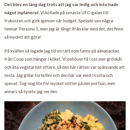
Det blev en lång dag trots att jag var ledig och inte hade
något inplanerat.
Vi kollade på senaste UFC-galan till
frukosten och gick igenom vår budget. Spelade sen några
timmar Persona 5, men jag är långt ifrån klar med det, det finns
så mycket att göra!
På kvällen så lagade jag till en rätt som fanns på almanackan
från Coop som hänger i köket. Vi behöver få i oss mer grönkål
och äta vegetariskt oftare, så den här rätten var spännande att
testa. Jag gillar tortellini och den här var med ricotta och
spenat. Tog nog lite för mycket nötter på min portion, men
annars så tyckte jag om den.