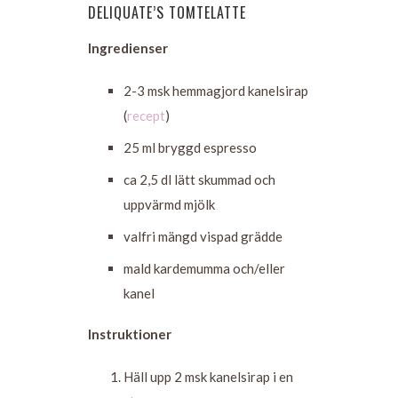
DELIQUATE’S TOMTELATTE
Ingredienser
2-3 msk hemmagjord kanelsirap
(
recept
)
25 ml bryggd espresso
ca 2,5 dl lätt skummad och
uppvärmd mjölk
valfri mängd vispad grädde
mald kardemumma och/eller
kanel
Instruktioner
Häll upp 2 msk kanelsirap i en