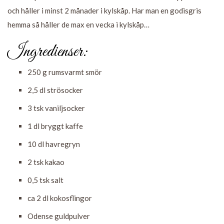
och håller i minst 2 månader i kylskåp. Har man en godisgris
hemma så håller de max en vecka i kylskåp…
Ingredienser:
250 g rumsvarmt smör
2,5 dl strösocker
3 tsk vaniljsocker
1 dl bryggt kaffe
10 dl havregryn
2 tsk kakao
0,5 tsk salt
ca 2 dl kokosflingor
Odense guldpulver