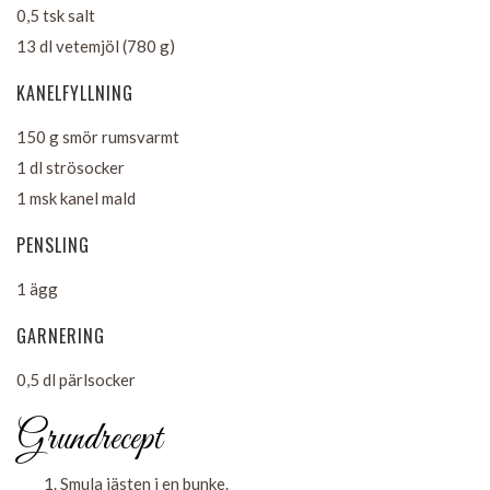
0,5 tsk salt
13 dl vetemjöl (780 g)
KANELFYLLNING
150 g smör rumsvarmt
1 dl strösocker
1 msk kanel mald
PENSLING
1 ägg
GARNERING
0,5 dl pärlsocker
Grundrecept
Smula jästen i en bunke.