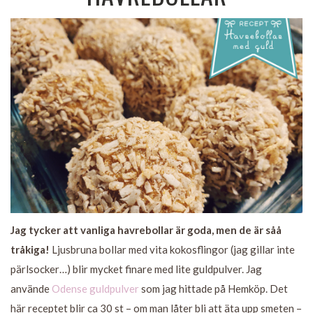
Jag tycker att vanliga havrebollar är goda, men de är såå
tråkiga!
Ljusbruna bollar med vita kokosflingor (jag gillar inte
pärlsocker…) blir mycket finare med lite guldpulver. Jag
använde
Odense guldpulver
som jag hittade på Hemköp. Det
här receptet blir ca 30 st – om man låter bli att äta upp smeten –