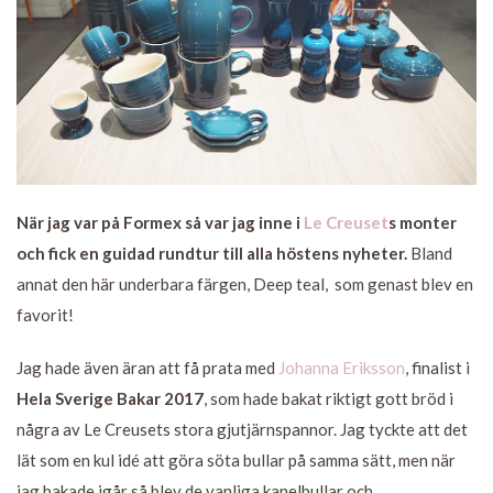
När jag var på Formex så var jag inne i
Le Creuset
s monter
och fick en guidad rundtur till alla höstens nyheter.
Bland
annat den här underbara färgen, Deep teal, som genast blev en
favorit!
Jag hade även äran att få prata med
Johanna Eriksson
, finalist i
Hela Sverige Bakar 2017
, som hade bakat riktigt gott bröd i
några av Le Creusets stora gjutjärnspannor. Jag tyckte att det
lät som en kul idé att göra söta bullar på samma sätt, men när
jag bakade igår så blev de vanliga kanelbullar och