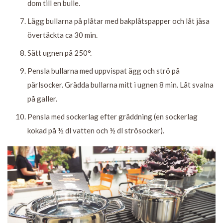
dom till en bulle.
Lägg bullarna på plåtar med bakplåtspapper och låt jäsa
övertäckta ca 30 min.
Sätt ugnen på 250°.
Pensla bullarna med uppvispat ägg och strö på
pärlsocker. Grädda bullarna mitt i ugnen 8 min. Låt svalna
på galler.
Pensla med sockerlag efter gräddning (en sockerlag
kokad på ½ dl vatten och ½ dl strösocker).