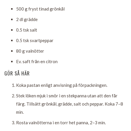
500 g
fryst tinad grönkål
2 dl
grädde
0.5 tsk
salt
0.5 tsk
svartpeppar
80 g
valnötter
Ev. saft från en citron
GÖR SÅ HÄR
Koka pastan enligt anvisning på förpackningen.
Stek löken mjuk i smör i en stekpanna utan att den får
färg. Tillsätt grönkål, grädde, salt och peppar. Koka 7–8
min.
Rosta valnötterna i en torr het panna, 2–3 min.