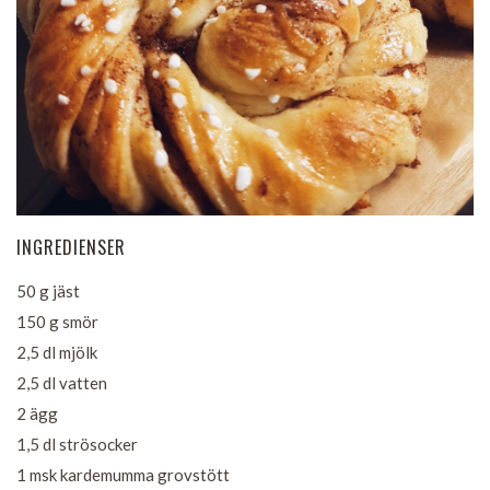
INGREDIENSER
50 g jäst
150 g smör
2,5 dl mjölk
2,5 dl vatten
2 ägg
1,5 dl strösocker
1 msk kardemumma grovstött