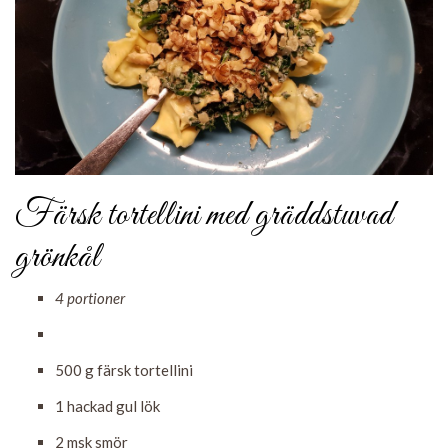
Färsk tortellini med gräddstuvad
grönkål
4 portioner
500 g
färsk tortellini
1
hackad gul lök
2 msk
smör