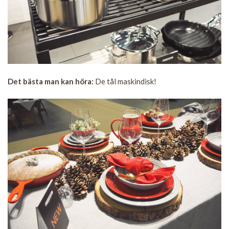
Det bästa man kan höra:
De tål maskindisk!