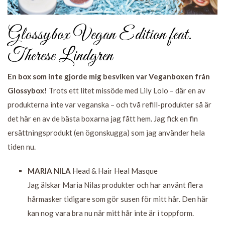
Glossybox Vegan Edition feat.
Therese Lindgren
En box som inte gjorde mig besviken var Veganboxen från
Glossybox!
Trots ett litet missöde med Lily Lolo – där en av
produkterna inte var veganska – och två refill-produkter så är
det här en av de bästa boxarna jag fått hem. Jag fick en fin
ersättningsprodukt (en ögonskugga) som jag använder hela
tiden nu.
MARIA NILA
Head & Hair Heal Masque
Jag älskar Maria Nila
s
produkter och har använt flera
hårmasker tidigare som gör susen för mitt hår. Den här
kan nog vara bra nu när mitt hår inte är i toppform.