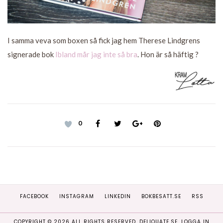
I samma veva som boxen så fick jag hem Therese Lindgrens
signerade bok
Ibland mår jag inte så bra
. Hon är så häftig ?
0
FACEBOOK
INSTAGRAM
LINKEDIN
BOKBESATT.SE
RSS
COPYRIGHT ©
2026
ALL RIGHTS RESERVED. DELIQUATE.SE.
LOGGA IN