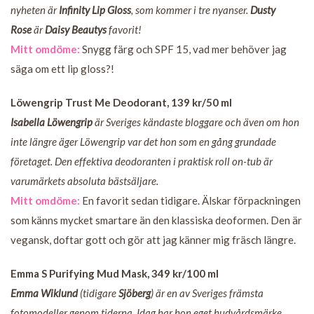
nyheten är
Infinity Lip Gloss
, som kommer i tre nyanser.
Dusty
Rose
är
Daisy Beautys
favorit!
Mitt omdöme:
Snygg färg och SPF 15, vad mer behöver jag
säga om ett lip gloss?!
Löwengrip Trust Me Deodorant, 139 kr/50 ml
Isabella Löwengrip
är Sveriges kändaste bloggare och även om hon
inte längre äger Löwengrip var det hon som en gång grundade
företaget. Den effektiva deodoranten i praktisk roll on-tub är
varumärkets absoluta bästsäljare.
Mitt omdöme:
En favorit sedan tidigare. Älskar förpackningen
som känns mycket smartare än den klassiska deoformen. Den är
vegansk, doftar gott och gör att jag känner mig fräsch längre.
Emma S Purifying Mud Mask, 349 kr/100 ml
Emma Wiklund
(tidigare
Sjöberg
) är en av Sveriges främsta
fotomodeller genom tiderna. Idag har hon eget hudvårdsmärke,