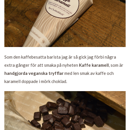
Som den kaffebesatta barista jag är så gick jag förbi några
extra gånger för att smaka på nyheten
Kaffe karamell
, som är
handgjorda veganska tryfflar
med len smak av kaffe och
karamell doppade i mörk choklad.