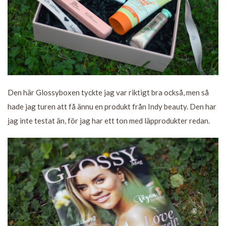
Den här Glossyboxen tyckte jag var riktigt bra också, men så
hade jag turen att få ännu en produkt från Indy beauty. Den har
jag inte testat än, för jag har ett ton med läpprodukter redan.