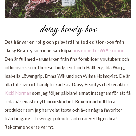
daisy beauty box
Det här var en rolig och prisvärd limited edition-box från
Daisy Beauty som man kan köpa
hos nobe för 699 kronor
.
Den är full med varumärken från fina förebilder, youtubers och
influensers som Therése Lindgren, Linda Hallberg, Ida Warg,
Isabella Löwengrip, Emma Wiklund och Wilma Holmqvist. De är
alla full size och handplockade av Daisy Beautys chefredaktör
Kicki Norman
som jag följer på bland annat instagram för att få
reda på senaste nytt inom skönhet. Boxen innehöll flera
produkter som jag har velat testa och även några favoriter
från tidigare – Löwengrip deodoranten är verkligen bra!
Rekommenderas varmt!