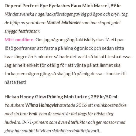
Depend Perfect Eye Eyelashes Faux Mink Marcel, 99 kr
När det svenska nagellacksföretaget gav sig på ögon och bryn, tog
de hjälp av youtubern
Marcel Jehrlander
som har skapat galet
snygga festfransar.
Mitt omdöme:
Om jag någon gång faktiskt lyckas få ett par
lösögonfransar att fastna på mina ögonlock och sedan sitta
kvar längre än 5 minuter så hade det varit så kul att testa dessa.
Jag är helt enkelt för otålig för att vänta på att limmet ska
torka, men någon gång så ska jag få på mig dessa – kanske till
nästa fest!
Hickap Honey Glow Priming Moisturizer, 299 kr/50 ml
Youtubern
Wilma Holmqvist
startade 2016 ett sminkborstmärke
med sin bror
Emil
. Fem år senare är det dags för nästa steg:
hudvård. 3-i-1-primern som även återfuktar och ger massor med
glow har snabbt blivit en skönhetsredaktörsfavorit.