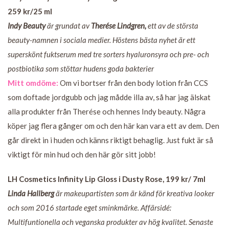
259 kr/25 ml
Indy Beauty
är grundat av
Therése Lindgren,
ett av de största
beauty-namnen i sociala medier. Höstens bästa nyhet är ett
superskönt fuktserum med tre sorters hyaluronsyra och pre- och
postbiotika som stöttar hudens goda bakterier
Mitt omdöme:
Om vi bortser från den body lotion från CCS
som doftade jordgubb och jag mådde illa av, så har jag älskat
alla produkter från Therése och hennes Indy beauty. Några
köper jag flera gånger om och den här kan vara ett av dem. Den
går direkt in i huden och känns riktigt behaglig. Just fukt är så
viktigt för min hud och den här gör sitt jobb!
LH Cosmetics Infinity Lip Gloss i Dusty Rose, 199 kr/ 7ml
Linda Hallberg
är makeupartisten som är känd för kreativa looker
och som 2016 startade eget sminkmärke. Affärsidé:
Multifuntionella och veganska produkter av hög kvalitet. Senaste