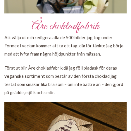
Åre chokladfabrik
Att välja ut och redigera alla de 500 bilder jag tog under
Formex i veckan kommer att ta ett tag, därför tänkte jag börja
med att lyfta fram några höjdpunkter från mässan.
Först ut blir Åre chokladfabrik då jag föll pladask för deras
veganska sortiment
som består av den första choklad jag
testat som smakar lika bra som – om inte bättre än – den gjord
på grädde, mjölk och smör.