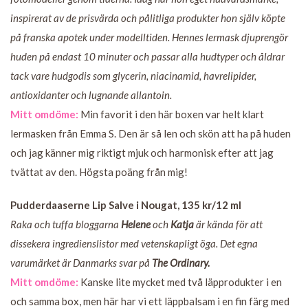
inspirerat av de prisvärda och pålitliga produkter hon själv köpte
på franska apotek under modelltiden. Hennes lermask djuprengör
huden på endast 10 minuter och passar alla hudtyper och åldrar
tack vare hudgodis som glycerin, niacinamid, havrelipider,
antioxidanter och lugnande allantoin.
Mitt omdöme:
Min favorit i den här boxen var helt klart
lermasken från Emma S. Den är så len och skön att ha på huden
och jag känner mig riktigt mjuk och harmonisk efter att jag
tvättat av den. Högsta poäng från mig!
Pudderdaaserne Lip Salve i Nougat, 135 kr/12 ml
Raka och tuffa bloggarna
Helene
och
Katja
är kända för att
dissekera ingredienslistor med vetenskapligt öga. Det egna
varumärket är Danmarks svar på
The Ordinary.
Mitt omdöme:
Kanske lite mycket med två läpprodukter i en
och samma box, men här har vi ett läppbalsam i en fin färg med