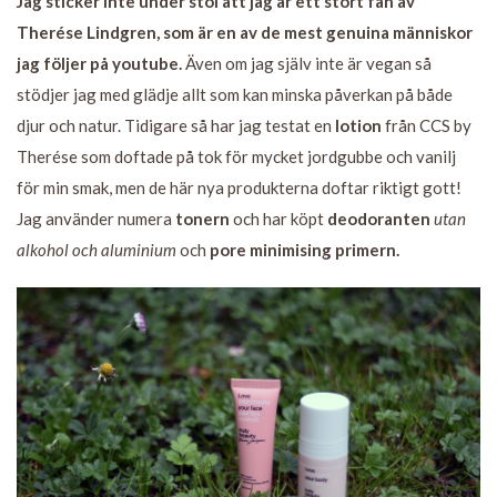
Jag sticker inte under stol att jag är ett stort fan av
Therése Lindgren, som är en av de mest genuina människor
jag följer på youtube.
Även om jag själv inte är vegan så
stödjer jag med glädje allt som kan minska påverkan på både
djur och natur. Tidigare så har jag testat en
lotion
från CCS by
Therése som doftade på tok för mycket jordgubbe och vanilj
för min smak, men de här nya produkterna doftar riktigt gott!
Jag använder numera
tonern
och har köpt
deodoranten
utan
alkohol och aluminium
och
pore minimising primern.