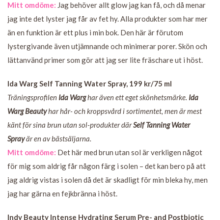
Mitt omdöme:
Jag behöver allt glow jag kan få, och då menar
jag inte det lyster jag får av fet hy. Alla produkter som har mer
än en funktion är ett plus i min bok. Den här är förutom
lystergivande även utjämnande och minimerar porer. Skön och
lättanvänd primer som gör att jag ser lite fräschare ut i höst.
Ida Warg
Self Tanning Water Spray, 199 kr/75 ml
Träningsprofilen
Ida Warg
har även ett eget skönhetsmärke.
Ida
Warg Beauty
har hår- och kroppsvård i sortimentet, men är mest
känt för sina brun utan sol-produkter där
Self Tanning Water
Spray
är en av bästsäljarna.
Mitt omdöme:
Det här med brun utan sol är verkligen något
för mig som aldrig får någon färg i solen – det kan bero på att
jag aldrig vistas i solen då det är skadligt för min bleka hy, men
jag har gärna en fejkbränna i höst.
Indy Beauty Intense Hydrating Serum Pre- and Postbiotic