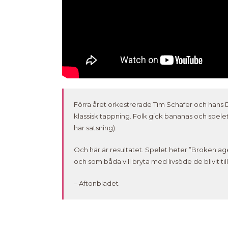
Förra året orkestrerade Tim Schafer och hans Do
klassisk tappning. Folk gick bananas och spelet
här satsning).
Och här är resultatet. Spelet heter ”Broken age
och som båda vill bryta med livsöde de blivit ti
– Aftonbladet