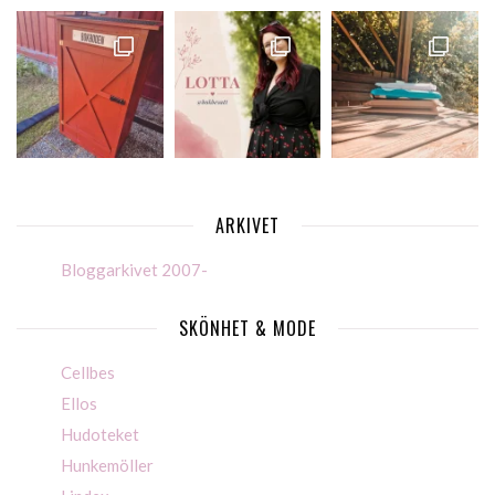
ARKIVET
Bloggarkivet 2007-
SKÖNHET & MODE
Cellbes
Ellos
Hudoteket
Hunkemöller