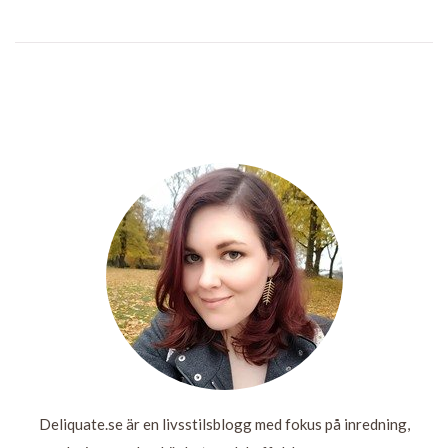
INGEN KAN
SOLLENTUNA
SE VAD JAG
SKRIV NER
SHOPPING
CENTRUM
LÄSER PÅ
ALLT!
FRIDAY
TÅGET
LÄS
LÄS
LÄS
MER
MER
MER
LÄS
MER
Deliquate.se är en livsstilsblogg med fokus på inredning,