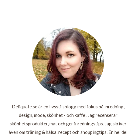
SÄKER SIDA
LITE FLER
HELLO KITTY
OCH EN
BILDER
BRISTVAROR
SMYCKESSTÄLL
MASSA
FRÅN
I HEMMET
– 23 MAJ
CHOKLAD
GÅRDAGEN
LÄS
MER
LÄS
MER
LÄS
LÄS
MER
MER
Deliquate.se är en livsstilsblogg med fokus på inredning,
design, mode, skönhet - och kaffe! Jag recenserar
skönhetsprodukter, mat och ger inredningstips. Jag skriver
även om träning & hälsa, recept och shoppingtips. En hel del