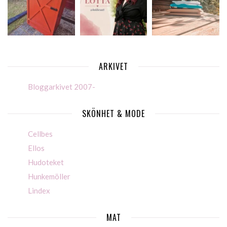
ARKIVET
Bloggarkivet 2007-
SKÖNHET & MODE
Cellbes
Ellos
Hudoteket
Hunkemöller
Lindex
MAT