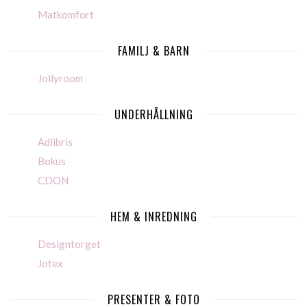
Matkomfort
FAMILJ & BARN
Jollyroom
UNDERHÅLLNING
Adlibris
Bokus
CDON
HEM & INREDNING
Designtorget
Jotex
PRESENTER & FOTO