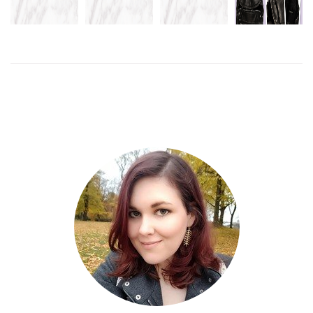
ÄNNU EN
SÅ FEL MEN
I LOVE
DAG
ÄNDÅ SÅ
BACKPACK
LAGERHAUS
FRAMFÖR
RÄTT
TV:N
LÄS
MER
LÄS
MER
LÄS
MER
LÄS
MER