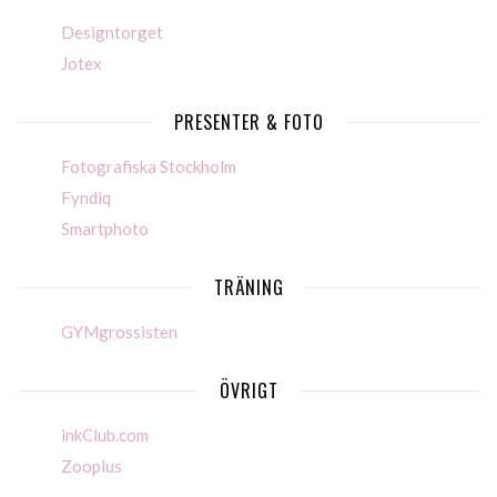
Designtorget
Jotex
PRESENTER & FOTO
Fotografiska Stockholm
Fyndiq
Smartphoto
TRÄNING
GYMgrossisten
ÖVRIGT
inkClub.com
Zooplus