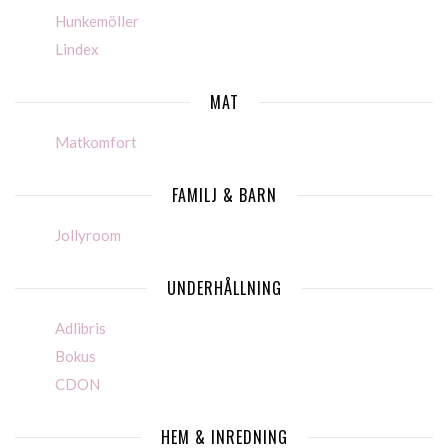
Hunkemöller
Lindex
MAT
Matkomfort
FAMILJ & BARN
Jollyroom
UNDERHÅLLNING
Adlibris
Bokus
CDON
HEM & INREDNING