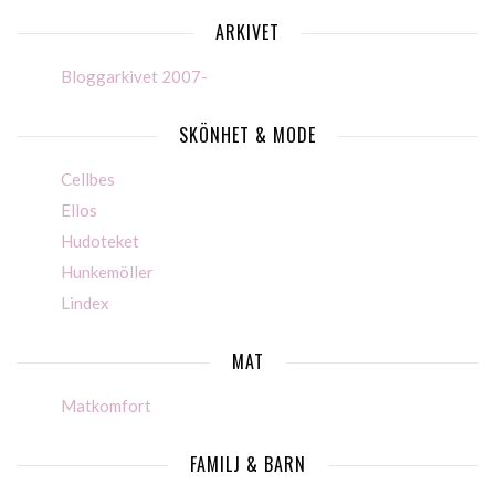
ARKIVET
Bloggarkivet 2007-
SKÖNHET & MODE
Cellbes
Ellos
Hudoteket
Hunkemöller
Lindex
MAT
Matkomfort
FAMILJ & BARN