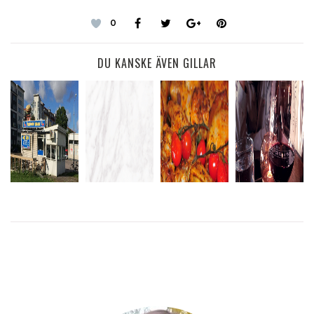
0
DU KANSKE ÄVEN GILLAR
TVÅ OLIKA
BBQ
JAG GER
SORGLIGT
SORTERS
KYCKLING Á
MIG
BESKED
BULLAR
LA LOTTA
ALDRIG!
LÄS