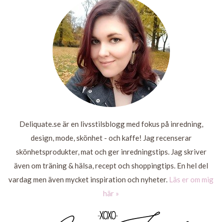
MER
LÄS
LÄS
LÄS
MER
MER
MER
Deliquate.se är en livsstilsblogg med fokus på inredning,
design, mode, skönhet - och kaffe! Jag recenserar
skönhetsprodukter, mat och ger inredningstips. Jag skriver
även om träning & hälsa, recept och shoppingtips. En hel del
vardag men även mycket inspiration och nyheter.
Läs er om mig
här »