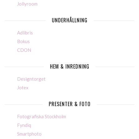
Jollyroom
UNDERHÅLLNING
Adlibris
Bokus
CDON
HEM & INREDNING
Designtorget
Jotex
PRESENTER & FOTO
Fotografiska Stockholm
Fyndiq
Smartphoto