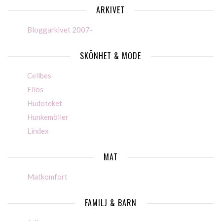
ARKIVET
Bloggarkivet 2007-
SKÖNHET & MODE
Cellbes
Ellos
Hudoteket
Hunkemöller
Lindex
MAT
Matkomfort
FAMILJ & BARN