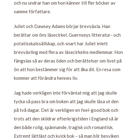
och nu undrar han om hon känner till fler böcker av
samme författare.
Juliet och Dawsey Adams börjar brevväxla. Han
berättar om öns läsecirkel, Guernseys litteratur- och
potatisskalssällskap, och snart har Juliet inlett
brevväxling med flera av läsecirkelns medlemmar. Hon
fängslas så av deras öden och berättelser om livet på
ön att hon bestämmer sig för att åka dit. En resa som
kommer att förändra hennes liv.
Jag hade verkligen inte förväntat mig att jag skulle
tycka så pass bra om boken att jag skulle läsa ut den
på två dagar. Det är verkligen en feel-good bok och
trots att den skildrar efterkrigstiden i England så är
den både rolig, spännande, tragisk och romantisk.
Extremt lättläst och kvick bok – så man blir besviken