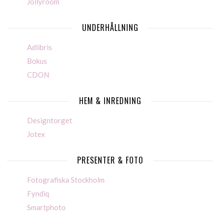
Jollyroom
UNDERHÅLLNING
Adlibris
Bokus
CDON
HEM & INREDNING
Designtorget
Jotex
PRESENTER & FOTO
Fotografiska Stockholm
Fyndiq
Smartphoto