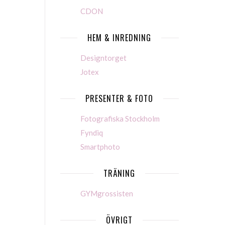
CDON
HEM & INREDNING
Designtorget
Jotex
PRESENTER & FOTO
Fotografiska Stockholm
Fyndiq
Smartphoto
TRÄNING
GYMgrossisten
ÖVRIGT