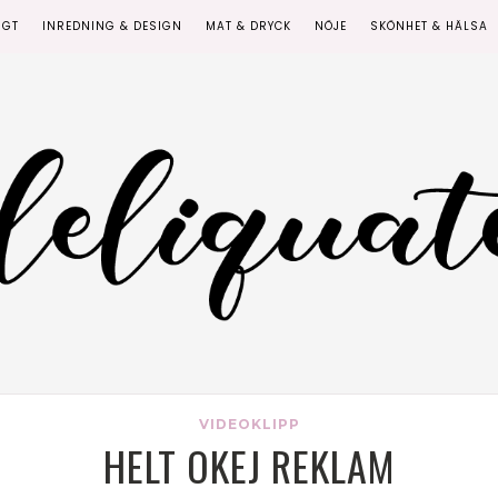
IGT
INREDNING & DESIGN
MAT & DRYCK
NÖJE
SKÖNHET & HÄLSA
VIDEOKLIPP
HELT OKEJ REKLAM