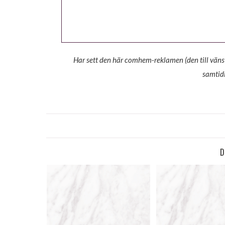
Har sett den här comhem-reklamen (den till vänst
samtidig
D