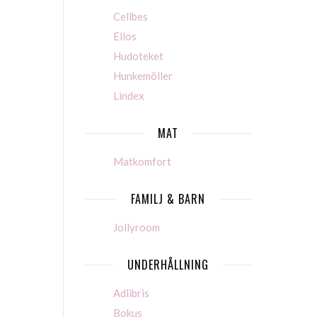
Cellbes
Ellos
Hudoteket
Hunkemöller
Lindex
MAT
Matkomfort
FAMILJ & BARN
Jollyroom
UNDERHÅLLNING
Adlibris
Bokus