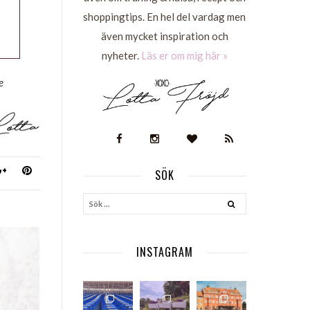
shoppingtips. En hel del vardag men
även mycket inspiration och
nyheter.
Läs er om mig här »
e
SÖK
S
INSTAGRAM