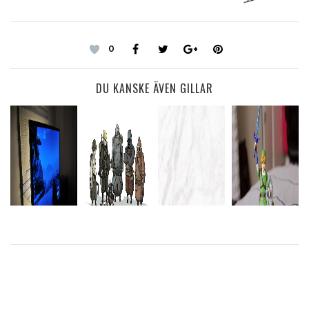
0
DU KANSKE ÄVEN GILLAR
ARCADE
PANASONIC
I WILL
BLOCK
OMVÄXLING
VIERA TX-
NEVER STOP
JANUARY
FÖRNYAR
P65VT60Y
LOVING YOU