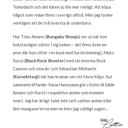
Tomodachi och det känns ju lite mer rimligt. Att köpa
något som redan finns i sverige alltså. Men jag tycker
verkligen att de två översta är underbara.
Hur Tōko Amano (
Bungaku Shoujo
) ser ut när hon
bokstavligen sätter i sig boken – det finns även en
pose
där hon sitter i en burk med Surströmming), Mato
Kuroi (
Black Rock Shooter
) med sin enorma Rock
Cannon och sina ärr och Sebastian Michaelis
(
Kuroshitsuji
) när han kramar om sitt favoritdjur. Kul
sammanträffande: Kana Hanazawa gör rösten åt både
Amano och Kuroi i respektive anime som kommer
snart. Jag har ärligt talat inte sett varken anime eller
läst mangaserierna men nu blev jag väldigt sugen…