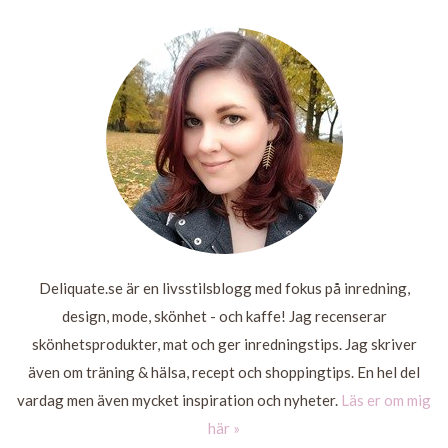
2015
LÄS
MER
LÄS
LÄS
MER
MER
LÄS
MER
Deliquate.se är en livsstilsblogg med fokus på inredning,
design, mode, skönhet - och kaffe! Jag recenserar
skönhetsprodukter, mat och ger inredningstips. Jag skriver
även om träning & hälsa, recept och shoppingtips. En hel del
vardag men även mycket inspiration och nyheter.
Läs er om mig
här »