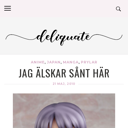
ANIME
,
JAPAN
,
MANGA
,
PRYLAR
JAG ÄLSKAR SÅNT HÄR
21 MAJ, 2010