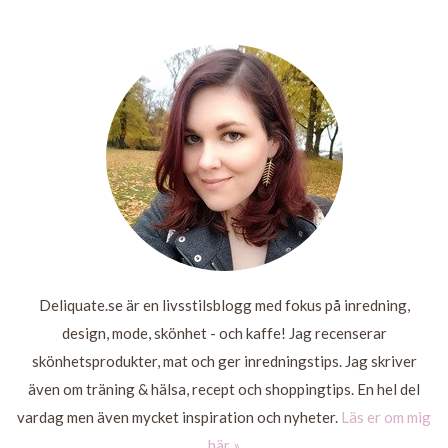
PROSA &
@ GAMESCOM
MASKOT!
JULESKUM
MARMELAD
LÄS MER
LÄS
LÄS
MER
MER
LÄS
MER
Deliquate.se är en livsstilsblogg med fokus på inredning,
design, mode, skönhet - och kaffe! Jag recenserar
skönhetsprodukter, mat och ger inredningstips. Jag skriver
även om träning & hälsa, recept och shoppingtips. En hel del
vardag men även mycket inspiration och nyheter.
Läs er om mig
här »