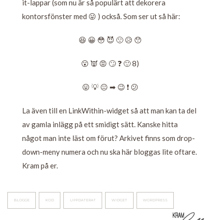
it-lappar (som nu är så populärt att dekorera
kontorsfönster med 😛 ) också. Som ser ut så här:
😆 😀 😳 😈 🙁 😥 😯
😮 👿 😡 🙄 ❓ 🙂 8)
😛 💡 😐 ➡ 😉 ❗ 😕
La även till en LinkWithin-widget så att man kan ta del
av gamla inlägg på ett smidigt sätt. Kanske hitta
något man inte läst om förut? Arkivet finns som drop-
down-meny numera och nu ska här bloggas lite oftare.
Kram på er.
BLOGGE
KOD
UPPDATERAT
WIDGET
WORDPRESS