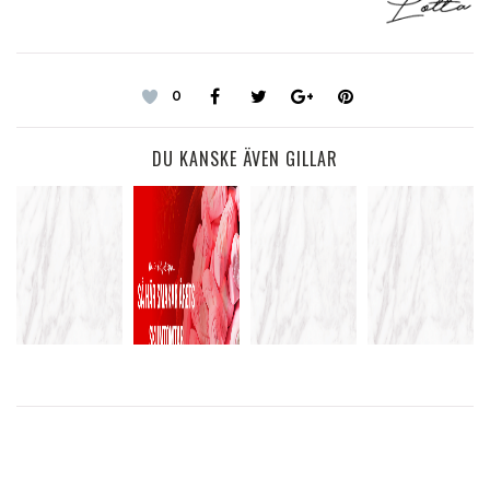
0
DU KANSKE ÄVEN GILLAR
ÄNNU EN
BOKHYLLANS
ÅRETS
KVÄLL MED
PRESSKONFERENCE
NYA
SMAK PÅ