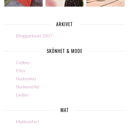
ARKIVET
Bloggarkivet 2007-
SKÖNHET & MODE
Cellbes
Ellos
Hudoteket
Hunkemöller
Lindex
MAT
Matkomfort