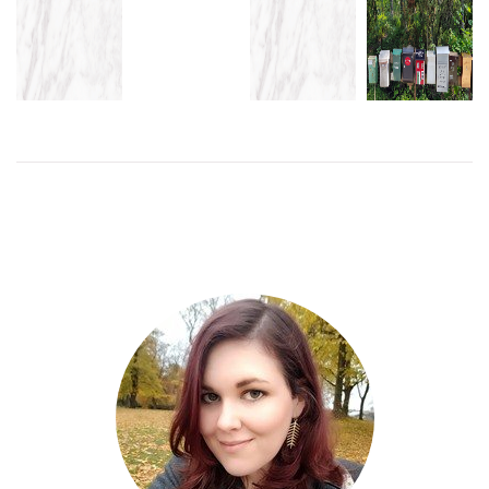
DET ÄR
MINA
INSIDAN
FÖRRA VECKANS
FAVORITER
SKRIV NER
SOM
ARBETE PÅ
FRÅN
ALLT!
RÄKNAS –
SKOGSFRÖJDENS
LINDEX
FORMEX
GÅRD
JUST NU
VÅREN 2018
LÄS
MER
LÄS MER
LÄS
MER
LÄS
MER