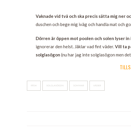
Vaknade vid två och ska precis sätta mig ner 
duschen och bege mig iväg och handla mat och go
Dörren är öppen mot poolen och solen lyser in 
ignorerar den helst. Jäklar vad fint väder.
Vill ta 
solglasögon
(nu har jag inte solglasögon men det 
TILLS
PÅSK
SOLGLASÖGON
SOMMAR
VÄDER