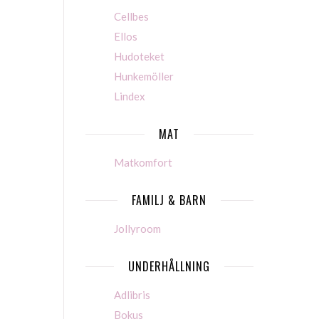
Cellbes
Ellos
Hudoteket
Hunkemöller
Lindex
MAT
Matkomfort
FAMILJ & BARN
Jollyroom
UNDERHÅLLNING
Adlibris
Bokus