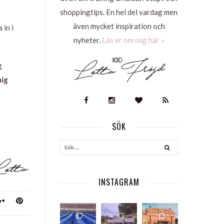
shoppingtips. En hel del vardag men
även mycket inspiration och
 in i
nyheter.
Läs er om mig här »
g
mig
SÖK
S
INSTAGRAM