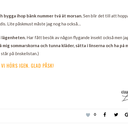
och bygga ihop bänk nummer två åt morsan.
Sen blir det till att hoppa
dis. Lite påskmust måste jag nog ha också…
i lägenheten.
Har fått besök av någon flygande insekt också men ja
på mig sommarskorna och tunna kläder, sätta i linserna och ha på 
står på önskelistan.)
 VI HÖRS IGEN. GLAD PÅSK!
0