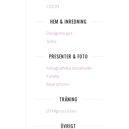
CDON
HEM & INREDNING
Designtorget
Jotex
PRESENTER & FOTO
Fotografiska Stockholm
Fyndiq
Smartphoto
TRÄNING
GYMgrossisten
ÖVRIGT