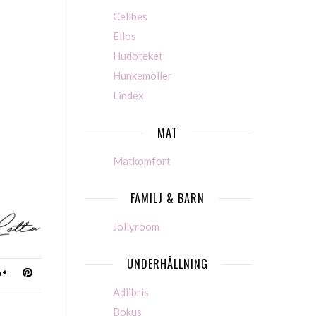
Cellbes
Ellos
Hudoteket
Hunkemöller
Lindex
MAT
Matkomfort
FAMILJ & BARN
Jollyroom
UNDERHÅLLNING
Adlibris
Bokus