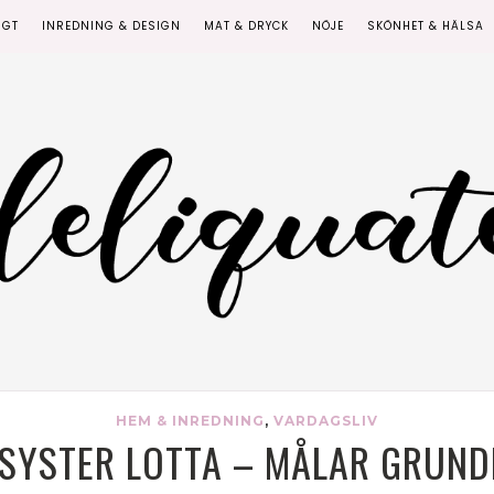
IGT
INREDNING & DESIGN
MAT & DRYCK
NÖJE
SKÖNHET & HÄLSA
HEM & INREDNING
,
VARDAGSLIV
SYSTER LOTTA – MÅLAR GRUNDE