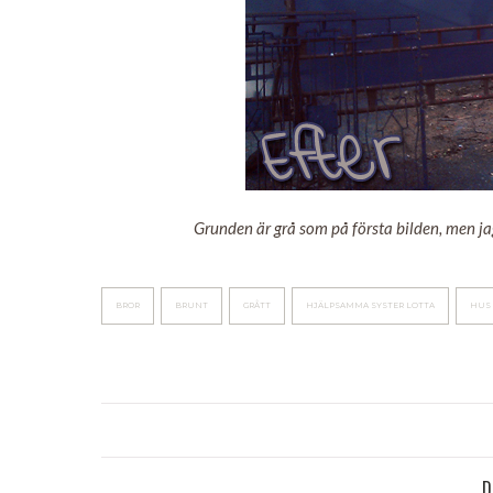
Grunden är grå som på första bilden, men jag
BROR
BRUNT
GRÅTT
HJÄLPSAMMA SYSTER LOTTA
HUS
D