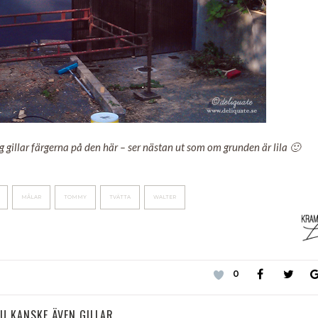
 gillar färgerna på den här – ser nästan ut som om grunden är lila 🙂
MÅLAR
TOMMY
TVÄTTA
WALTER
0
U KANSKE ÄVEN GILLAR