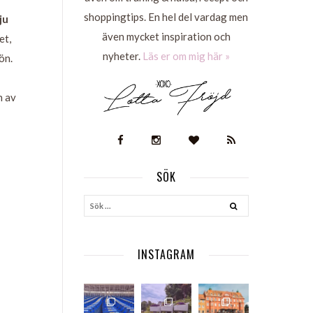
shoppingtips. En hel del vardag men
ju
även mycket inspiration och
et,
nyheter.
Läs er om mig här »
ön.
n av
SÖK
S
INSTAGRAM