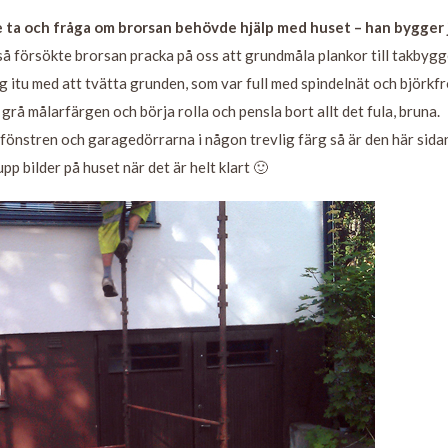
le ta och fråga om brorsan behövde hjälp med huset – han bygger 
så försökte brorsan pracka på oss att grundmåla plankor till takbygg
og itu med att tvätta grunden, som var full med spindelnät och björkfr
 grå målarfärgen och börja rolla och pensla bort allt det fula, bruna.
 fönstren och garagedörrarna i någon trevlig färg så är den här sida
 upp bilder på huset när det är helt klart 🙂