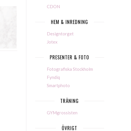
CDON
HEM & INREDNING
Designtorget
Jotex
PRESENTER & FOTO
Fotografiska Stockholm
Fyndiq
Smartphoto
TRÄNING
GYMgrossisten
ÖVRIGT