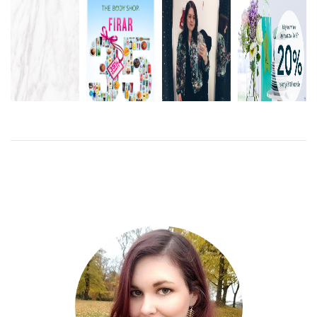
DAGENS
MAKE THE
SHOPPINGTIPS:
20%
GIRL DANCE
THE BODY
RABATT PÅ
VÄNSTERPRASSLAR
– BABY
SHOP 35-
LAGERHAUS
BABY BABY
ÅRSJUBILEUM
LÄS MER
LÄS
MER
LÄS
MER
LÄS
MER