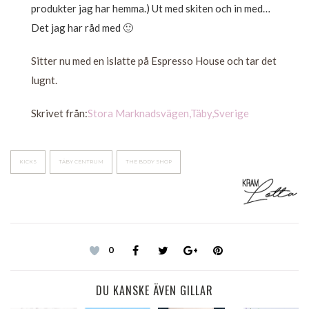
produkter jag har hemma.) Ut med skiten och in med…
Det jag har råd med 🙂
Sitter nu med en islatte på Espresso House och tar det
lugnt.
Skrivet från:
Stora Marknadsvägen,Täby,Sverige
KICKS
TÄBY CENTRUM
THE BODY SHOP
0
DU KANSKE ÄVEN GILLAR