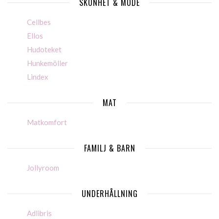
SKÖNHET & MODE
Cellbes
Ellos
Hudoteket
Hunkemöller
Lindex
MAT
Matkomfort
FAMILJ & BARN
Jollyroom
UNDERHÅLLNING
Adlibris