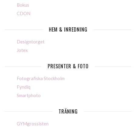
Bokus
CDON
HEM & INREDNING
Designtorget
Jotex
PRESENTER & FOTO
Fotografiska Stockholm
Fyndiq
Smartphoto
TRÄNING
GYMgrossisten