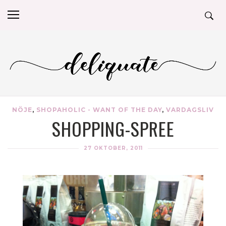
NÖJE
,
SHOPAHOLIC - WANT OF THE DAY
,
VARDAGSLIV
SHOPPING-SPREE
27 OKTOBER, 2011