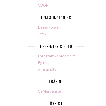
CDON
HEM & INREDNING
Designtorget
Jotex
PRESENTER & FOTO
Fotografiska Stockholm
Fyndiq
Smartphoto
TRÄNING
GYMgrossisten
ÖVRIGT