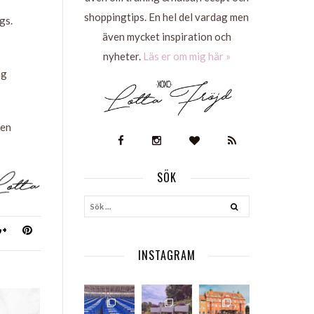
shoppingtips. En hel del vardag men
gs.
även mycket inspiration och
nyheter.
Läs er om mig här »
ag
Men
SÖK
S
INSTAGRAM