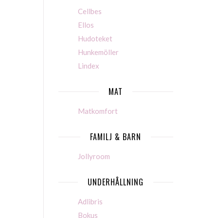
Cellbes
Ellos
Hudoteket
Hunkemöller
Lindex
MAT
Matkomfort
FAMILJ & BARN
Jollyroom
UNDERHÅLLNING
Adlibris
Bokus