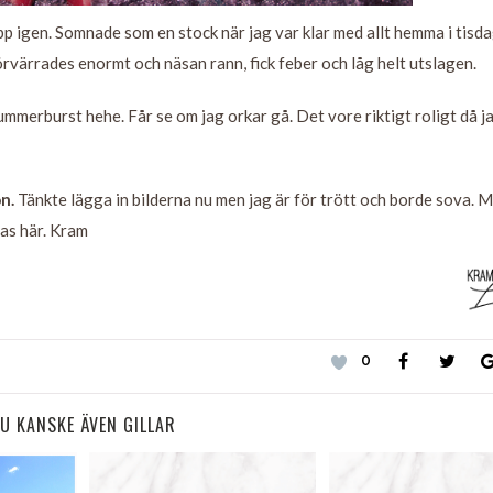
upp igen. Somnade som en stock när jag var klar med allt hemma i tisda
örvärrades enormt och näsan rann, fick feber och låg helt utslagen.
Summerburst hehe. Får se om jag orkar gå. Det vore riktigt roligt då j
n.
Tänkte lägga in bilderna nu men jag är för trött och borde sova. 
nas här. Kram
0
U KANSKE ÄVEN GILLAR