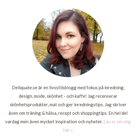
PRANK
LÄS MER
LÄS
LÄS
MER
MER
LÄS
MER
Deliquate.se är en livsstilsblogg med fokus på inredning,
design, mode, skönhet - och kaffe! Jag recenserar
skönhetsprodukter, mat och ger inredningstips. Jag skriver
även om träning & hälsa, recept och shoppingtips. En hel del
vardag men även mycket inspiration och nyheter.
Läs er om mig
här »