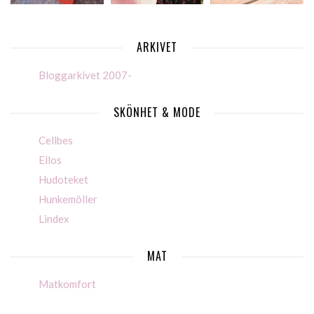
ARKIVET
Bloggarkivet 2007-
SKÖNHET & MODE
Cellbes
Ellos
Hudoteket
Hunkemöller
Lindex
MAT
Matkomfort