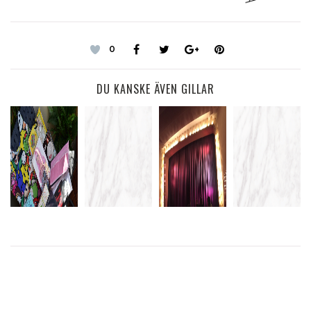
0
DU KANSKE ÄVEN GILLAR
EPIC MOVIE
PARODI PÅ
LÄTTSAM
TRAILER
PARTYKUNGEN.SE
IPHONE-
HUMOR
VOICE
HAUL
LANSERINGEN
IKVÄLL