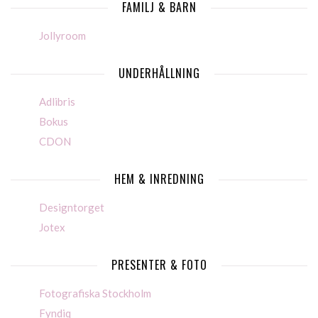
FAMILJ & BARN
Jollyroom
UNDERHÅLLNING
Adlibris
Bokus
CDON
HEM & INREDNING
Designtorget
Jotex
PRESENTER & FOTO
Fotografiska Stockholm
Fyndiq