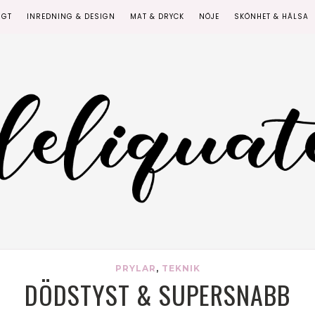
IGT
INREDNING & DESIGN
MAT & DRYCK
NÖJE
SKÖNHET & HÄLSA
PRYLAR
,
TEKNIK
DÖDSTYST & SUPERSNABB