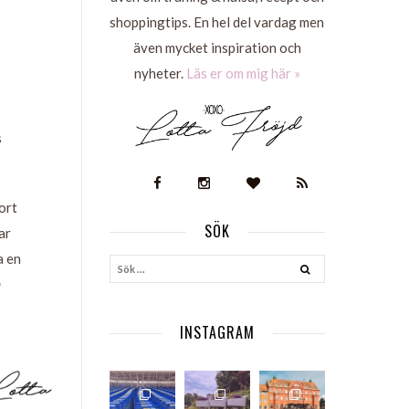
shoppingtips. En hel del vardag men
även mycket inspiration och
nyheter.
Läs er om mig här »
s
ort
SÖK
ar
S
a en

INSTAGRAM