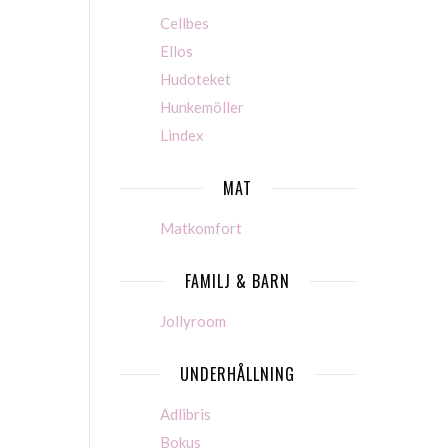
Cellbes
Ellos
Hudoteket
Hunkemöller
Lindex
MAT
Matkomfort
FAMILJ & BARN
Jollyroom
UNDERHÅLLNING
Adlibris
Bokus