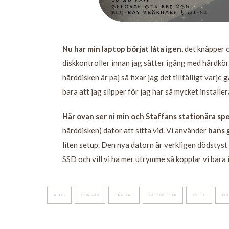
Nu har min laptop börjat låta igen,
det knäpper oc
diskkontroller innan jag sätter igång med hårdkö
hårddisken är paj så fixar jag det tillfälligt varje
bara att jag slipper för jag har så mycket install
Här ovan ser ni min och Staffans stationära sp
hårddisken) dator att sitta vid. Vi använder
hans 
liten setup. Den nya datorn är verkligen dödstyst
SSD och vill vi ha mer utrymme så kopplar vi bara 
ASUS
CORSAIR
FRACTAL
GEFORCE GTX
INTEL
LO