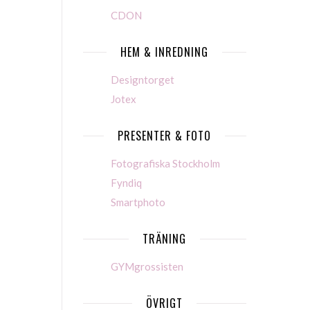
CDON
HEM & INREDNING
Designtorget
Jotex
PRESENTER & FOTO
Fotografiska Stockholm
Fyndiq
Smartphoto
TRÄNING
GYMgrossisten
ÖVRIGT