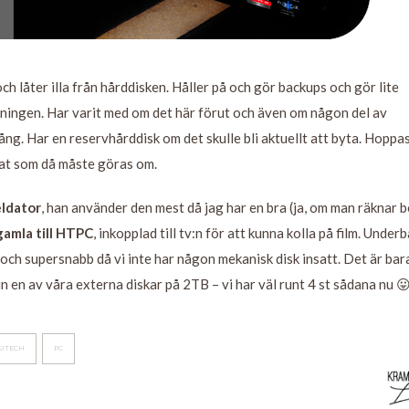
h låter illa från hårddisken. Håller på och gör backups och gör lite
rningen. Har varit med om det här förut och även om någon del av
 gång. Har en reservhårddisk om det skulle bli aktuellt att byta. Hoppa
erat som då måste göras om.
eldator
, han använder den mest då jag har en bra (ja, om man räknar b
gamla till HTPC
, inkopplad till tv:n för att kunna kolla på film. Underb
 och supersnabb då vi inte har någon mekanisk disk insatt. Det är bar
in en av våra externa diskar på 2TB – vi har väl runt 4 st sådana nu 
GITECH
PC