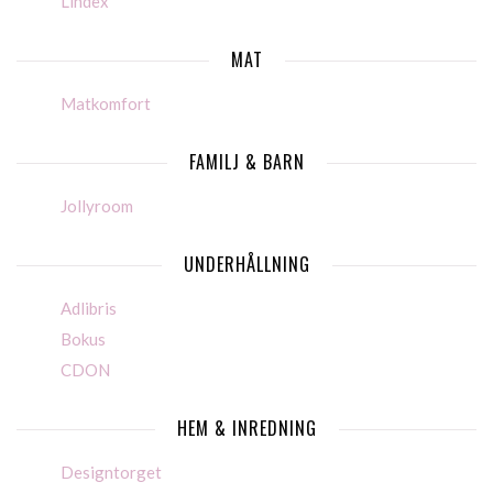
Lindex
MAT
Matkomfort
FAMILJ & BARN
Jollyroom
UNDERHÅLLNING
Adlibris
Bokus
CDON
HEM & INREDNING
Designtorget