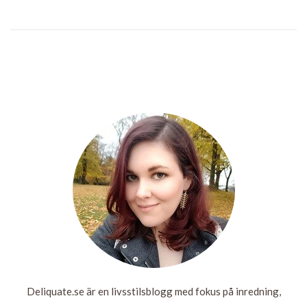
VÄNTAN PÅ
MYSIGT
JAKTEN PÅ
INGEN
OPERATION
MED BARA
KEXCHOKLAD
LOPPIS
MED
BEN
BRUTET BEN
LÄS
LÄS
MER
MER
LÄS
MER
LÄS
MER
Deliquate.se är en livsstilsblogg med fokus på inredning,