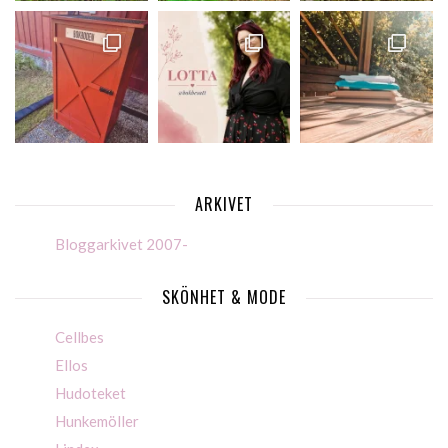
ARKIVET
Bloggarkivet 2007-
SKÖNHET & MODE
Cellbes
Ellos
Hudoteket
Hunkemöller