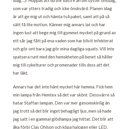
idag…)! Hoppas att du blir bättre än din syster onsdag,
som var ytters tradig och icke önskvärd. Planen idag
är att ge mig ut och hämta två paket, samt att på så
sätt få lite motion. Känner mig annars lat och har
ingen lust att bege mig till gymmet mycket på grund av
ett sår jag fått på ena vaden som har blivit infekterat
och gör ont bara jag gör mina dagliga squats. Vill inte
spatsera runt med den hemskheten på benet så håller
mig till cykelturer och promenader tills dess att det
har läkt.
Annars har det inte hänt mycket här hemma. Fick hem
min lampa från Hemtex så det var skönt. Dessvärre så
hatar Staffan lampan. Den var mer genomskinlig än
jag trott så det blir inget behagligt ljus, men så hade
jag satt i en gammal glödlampa jag hittat. Det blir att
åka förbi Clas Ohlson och köpa halogen eller LED.