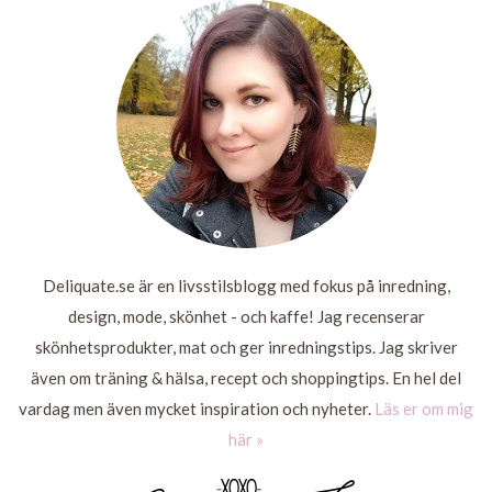
LÄS
LÄS
MER
MER
LÄS
LÄS
MER
MER
Deliquate.se är en livsstilsblogg med fokus på inredning,
design, mode, skönhet - och kaffe! Jag recenserar
skönhetsprodukter, mat och ger inredningstips. Jag skriver
även om träning & hälsa, recept och shoppingtips. En hel del
vardag men även mycket inspiration och nyheter.
Läs er om mig
här »