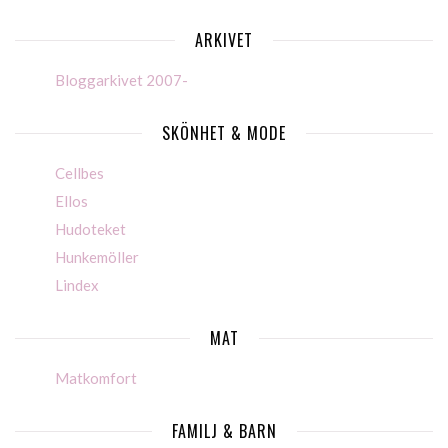
ARKIVET
Bloggarkivet 2007-
SKÖNHET & MODE
Cellbes
Ellos
Hudoteket
Hunkemöller
Lindex
MAT
Matkomfort
FAMILJ & BARN