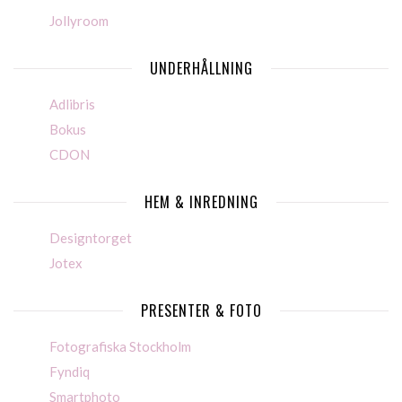
Jollyroom
UNDERHÅLLNING
Adlibris
Bokus
CDON
HEM & INREDNING
Designtorget
Jotex
PRESENTER & FOTO
Fotografiska Stockholm
Fyndiq
Smartphoto