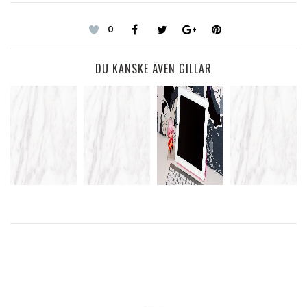
0
DU KANSKE ÄVEN GILLAR
ÖGONMAKEUP
TILLBAKA
GAMEX –
PLATS FÖR
FRÅN
FRÅN MIN
LÖRDAG
DATA
SKINCITY
CYKELTUR