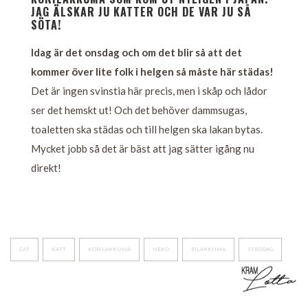
JAG ÄLSKAR JU KATTER OCH DE VAR JU SÅ
SÖTA!
Idag är det onsdag och om det blir så att det
kommer över lite folk i helgen så måste här städas!
Det är ingen svinstia här precis, men i skåp och lådor
ser det hemskt ut! Och det behöver dammsugas,
toaletten ska städas och till helgen ska lakan bytas.
Mycket jobb så det är bäst att jag sätter igång nu
direkt!
CAT
KATT
KORILAKKUMA
NEKO
RILAKKUMA
STÄDDAG