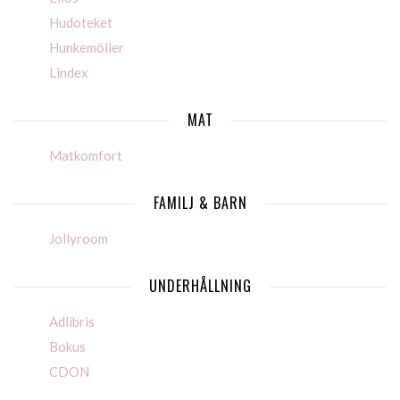
Hudoteket
Hunkemöller
Lindex
MAT
Matkomfort
FAMILJ & BARN
Jollyroom
UNDERHÅLLNING
Adlibris
Bokus
CDON