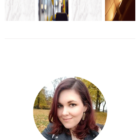
NACKDELAR
SÖTA SAKER
LIVE FRÅN
SPANSKA
MED ATT
JAG GLÖMT
BADKARET I
GUBBAR
ÅKA
ATT SKRIVA
ERIKSBERG
KOMMUNALT
OM
LÄS
MER
LÄS
MER
LÄS
LÄS
MER
MER