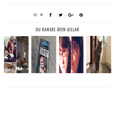
0
DU KANSKE ÄVEN GILLAR
VAD
VISSA
TAR DET
AGGRESSIVA
KOSTAR
DAGAR BLIR
LUGNT
VECKAN
DEN HÄR?
INTE BRA