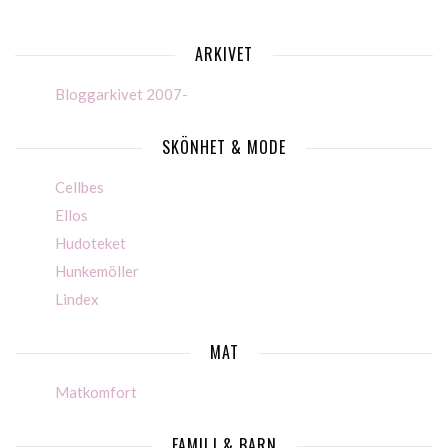
ARKIVET
Bloggarkivet 2007-
SKÖNHET & MODE
Cellbes
Ellos
Hudoteket
Hunkemöller
Lindex
MAT
Matkomfort
FAMILJ & BARN