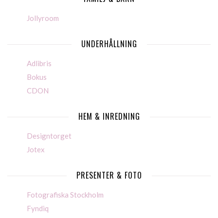
Jollyroom
UNDERHÅLLNING
Adlibris
Bokus
CDON
HEM & INREDNING
Designtorget
Jotex
PRESENTER & FOTO
Fotografiska Stockholm
Fyndiq