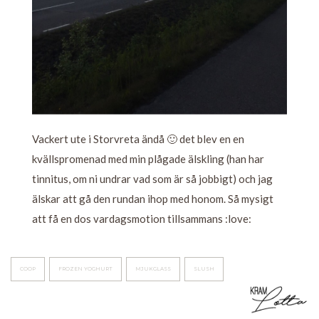
Vackert ute i Storvreta ändå 🙂 det blev en en
kvällspromenad med min plågade älskling (han har
tinnitus, om ni undrar vad som är så jobbigt) och jag
älskar att gå den rundan ihop med honom. Så mysigt
att få en dos vardagsmotion tillsammans :love:
COOP
FROZEN YOGHURT
MJUKGLASS
SLUSH