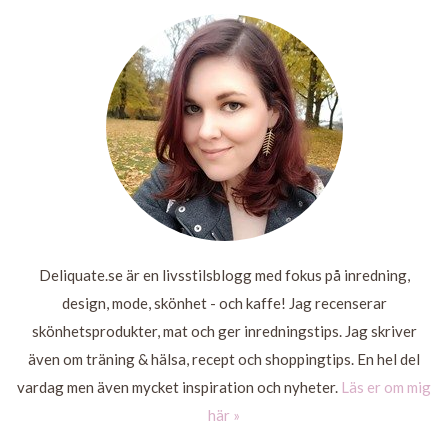
LÄS
LÄS
MER
MER
LÄS
LÄS
MER
MER
Deliquate.se är en livsstilsblogg med fokus på inredning,
design, mode, skönhet - och kaffe! Jag recenserar
skönhetsprodukter, mat och ger inredningstips. Jag skriver
även om träning & hälsa, recept och shoppingtips. En hel del
vardag men även mycket inspiration och nyheter.
Läs er om mig
här »