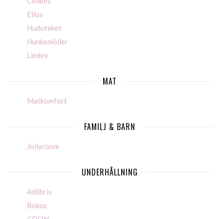
Cellbes
Ellos
Hudoteket
Hunkemöller
Lindex
MAT
Matkomfort
FAMILJ & BARN
Jollyroom
UNDERHÅLLNING
Adlibris
Bokus
CDON