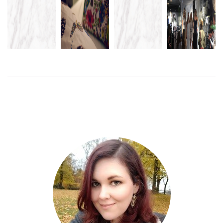
VINST:
HAR INTE
DÅLIGT,
RAMONA
MODEVISNING
RÅD ATT
DÅLIGT,
FRANSSON-
HOS GEIST
KÖPA ALLT
DÅLIGT
PAKET
LÄS
MER
LÄS
LÄS
MER
MER
LÄS
MER