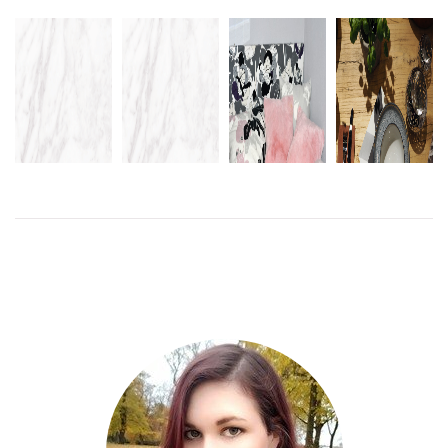
HOW TO
NESCAFÉ
GET A
MED VÅREN
DIY:
DOLCE
DESIGNER
KOMMER
HEMMAGJORD
GUSTO
HOME ON A
NYTT KÖK
SÄNGGAVEL
CIRCOLO
SLIM
BUDGET
LÄS
LÄS
MER
MER
LÄS
MER
LÄS
MER