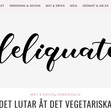
IGT
INREDNING & DESIGN
MAT & DRYCK
NÖJE
SKÖNHET & HÄLSA
MAT & DRYCK
,
VARDAGSLIV
DET LUTAR ÅT DET VEGETARISK