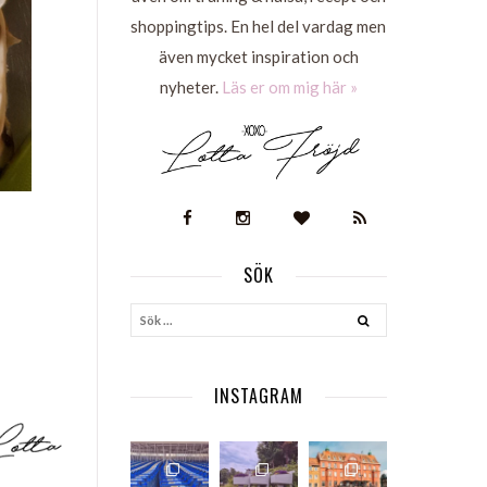
shoppingtips. En hel del vardag men
även mycket inspiration och
nyheter.
Läs er om mig här »
SÖK
S
INSTAGRAM