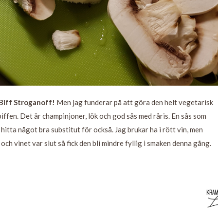
 Biff Stroganoff!
Men jag funderar på att göra den helt vegetarisk
ffen. Det är champinjoner, lök och god sås med råris. En sås som
hitta något bra substitut för också. Jag brukar ha i rött vin, men
ch vinet var slut så fick den bli mindre fyllig i smaken denna gång.