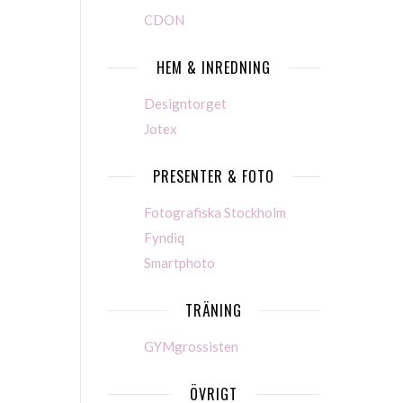
CDON
HEM & INREDNING
Designtorget
Jotex
PRESENTER & FOTO
Fotografiska Stockholm
Fyndiq
Smartphoto
TRÄNING
GYMgrossisten
ÖVRIGT