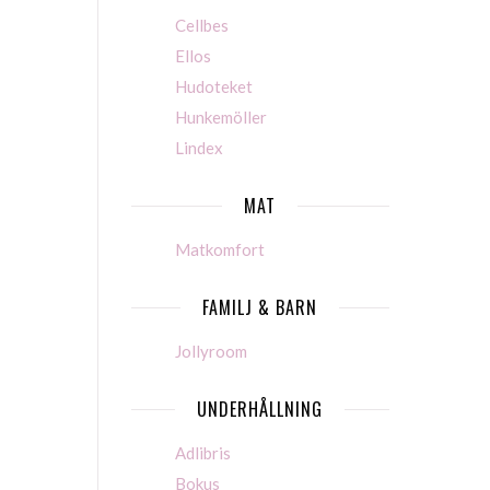
Cellbes
Ellos
Hudoteket
Hunkemöller
Lindex
MAT
Matkomfort
FAMILJ & BARN
Jollyroom
UNDERHÅLLNING
Adlibris
Bokus