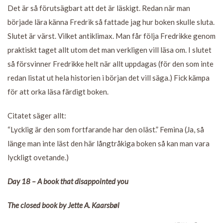
Det är så förutsägbart att det är läskigt. Redan när man
började lära känna Fredrik så fattade jag hur boken skulle sluta.
Slutet är värst. Vilket antiklimax. Man får följa Fredrikke genom
praktiskt taget allt utom det man verkligen vill läsa om. I slutet
så försvinner Fredrikke helt när allt uppdagas (för den som inte
redan listat ut hela historien i början det vill säga.) Fick kämpa
för att orka läsa färdigt boken.
Citatet säger allt:
“Lycklig är den som fortfarande har den oläst.” Femina (Ja, så
länge man inte läst den här långtråkiga boken så kan man vara
lyckligt ovetande.)
Day 18 – A book that disappointed you
The closed book by Jette A. Kaarsbøl