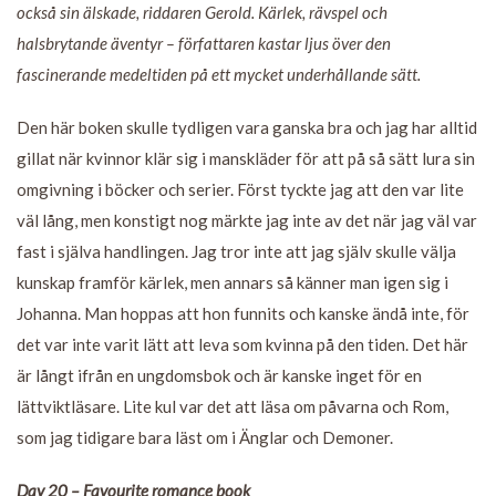
också sin älskade, riddaren Gerold. Kärlek, rävspel och
halsbrytande äventyr – författaren kastar ljus över den
fascinerande medeltiden på ett mycket underhållande sätt.
Den här boken skulle tydligen vara ganska bra och jag har alltid
gillat när kvinnor klär sig i manskläder för att på så sätt lura sin
omgivning i böcker och serier. Först tyckte jag att den var lite
väl lång, men konstigt nog märkte jag inte av det när jag väl var
fast i själva handlingen. Jag tror inte att jag själv skulle välja
kunskap framför kärlek, men annars så känner man igen sig i
Johanna. Man hoppas att hon funnits och kanske ändå inte, för
det var inte varit lätt att leva som kvinna på den tiden. Det här
är långt ifrån en ungdomsbok och är kanske inget för en
lättviktläsare. Lite kul var det att läsa om påvarna och Rom,
som jag tidigare bara läst om i Änglar och Demoner.
Day 20 – Favourite romance book