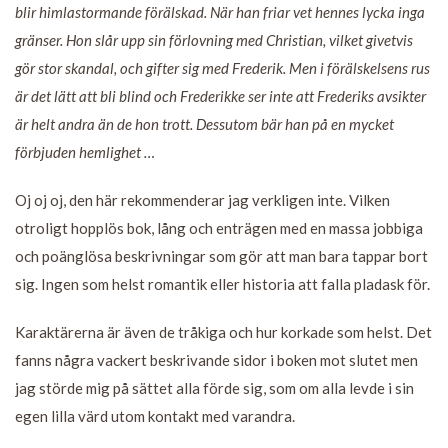
blir himlastormande förälskad. När han friar vet hennes lycka inga
gränser. Hon slår upp sin förlovning med Christian, vilket givetvis
gör stor skandal, och gifter sig med Frederik. Men i förälskelsens rus
är det lätt att bli blind och Frederikke ser inte att Frederiks avsikter
är helt andra än de hon trott. Dessutom bär han på en mycket
förbjuden hemlighet …
Oj oj oj, den här rekommenderar jag verkligen inte. Vilken
otroligt hopplös bok, lång och enträgen med en massa jobbiga
och poänglösa beskrivningar som gör att man bara tappar bort
sig. Ingen som helst romantik eller historia att falla pladask för.
Karaktärerna är även de tråkiga och hur korkade som helst. Det
fanns några vackert beskrivande sidor i boken mot slutet men
jag störde mig på sättet alla förde sig, som om alla levde i sin
egen lilla värd utom kontakt med varandra.