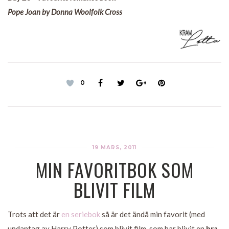
Pope Joan by Donna Woolfolk Cross
0
19 MARS, 2011
MIN FAVORITBOK SOM
BLIVIT FILM
Trots att det är
en seriebok
så är det ändå min favorit (med
undantag av Harry Potter) som blivit film. som har blivit en
bra