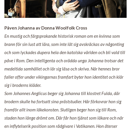
Påven Johanna av Donna Woolfolk Cross
En mustig och färgsprakande historisk roman om en kvinna som
brann för sin lust att lära, som inte lät sig avskräckas av någonting
och som lyckades dupera hela den katolska världen och bli vald till
påve i Rom. Den intelligenta och orädda unga Johanna trotsar det
medeltida samhället och lär sig läsa och skriva. När hennes bror
faller offer under vikingarnas framfart byter hon identitet och klär
sig i broderns kläder.
Som Johannes Anglicus beger sig Johanna till klostret Fulda, där
brodern skulle ha fortsatt sina präststudier. Här förkovrar hon sig
framför allt inom läkekonsten. Slutligen beger hon sig till Rom,
staden hon länge drömt om. Där får hon tjänst som läkare och når
en inflytelserik position som rådgivare i Vatikanen. Hon återser