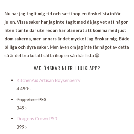
Nu har jag tagit mig tid och satt ihop en önskelista inför
julen. Vissa saker har jag inte tagit med då jag vet att någon
liten tomte där ute redan har planerat att komma med just
dom sakerna, men annars är det mycket jag önskar mig. Både
billiga och dyra saker.
Men även om jag inte får något av detta
så är det bra kul att sätta ihop en sån här lista 😀
VAD ÖNSKAR NI ER I JULKLAPP?
KitchenAid Artisan Boysenberry
4 490:-
Puppeteer PS3
349:-
Dragons Crown PS3
399:-