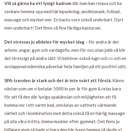
Vill så gärna ha ett lyxigt badrum
där man kan relaxa och ha
veckans hemma-spa med hårinpackning, ansiktsmask, fotbad,
massage och mycket mer. En bastu vore också underbart. Dyrt
men underbart! Det finns så fina färdiga basturum.
Det stressas ju alldeles för mycket idag
– för andra är det
arbete, ungar, gym och vardagsfix, men för oss utan jobb så blir
det stressigt på andra sätt. Vi behöver också lugn och ro och en
avslappnad människa påverkar hela familjen på ett positivt sätt.
SPA-trenden är stark och det är inte svårt att förstå.
Känns
nästan som om vi betalar 5000 kr per år för gym & relax bara
för att få den där lyxiga spakänslan och möjligheten att få
komma ner i ett varmt bad, omslutas av vattnets värmande
närhet och i kombination med detta också få en härlig massage
på alla våra trötta, ömma muskler efter gymmet. Det finns ju
billigare gym så hade vi bara den här lyxen hemma så skulle vi