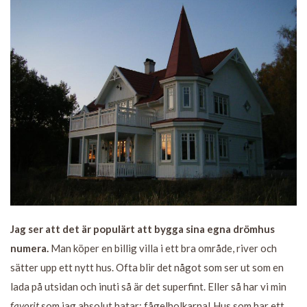
Jag ser att det är populärt att bygga sina egna drömhus
numera.
Man köper en billig villa i ett bra område, river och
sätter upp ett nytt hus. Ofta blir det något som ser ut som en
lada på utsidan och inuti så är det superfint. Eller så har vi min
favorit
som jag absolut hatar; fågelholkarna! Hus som har ett