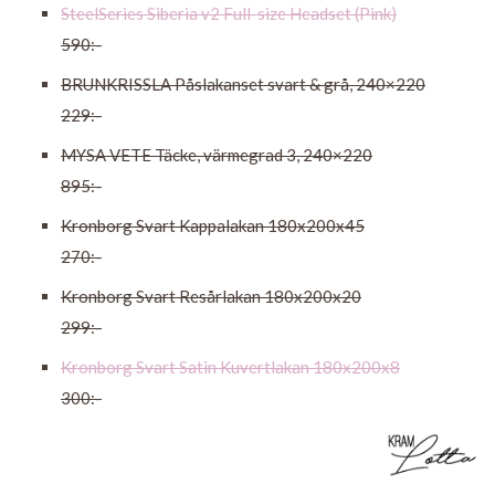
SteelSeries Siberia v2 Full-size Headset (Pink)
590:-
BRUNKRISSLA Påslakanset svart & grå, 240×220
229:-
MYSA VETE Täcke, värmegrad 3, 240×220
895:-
Kronborg Svart Kappalakan 180x200x45
270:-
Kronborg Svart Resårlakan 180x200x20
299:-
Kronborg Svart Satin Kuvertlakan 180x200x8
300:-