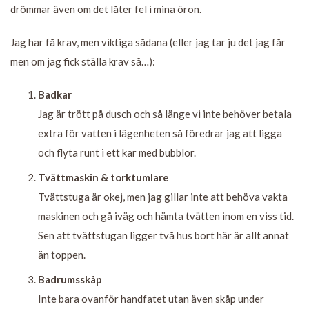
drömmar även om det låter fel i mina öron.
Jag har få krav, men viktiga sådana (eller jag tar ju det jag får
men om jag fick ställa krav så…):
Badkar
Jag är trött på dusch och så länge vi inte behöver betala
extra för vatten i lägenheten så föredrar jag att ligga
och flyta runt i ett kar med bubblor.
Tvättmaskin & torktumlare
Tvättstuga är okej, men jag gillar inte att behöva vakta
maskinen och gå iväg och hämta tvätten inom en viss tid.
Sen att tvättstugan ligger två hus bort här är allt annat
än toppen.
Badrumsskåp
Inte bara ovanför handfatet utan även skåp under