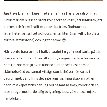
Jag trivs bra här i lägenheten men jag har stora drömmar.
Drömmar om hus med stort kök, stort sovrum , ett bibliotek, ett
biorum och framförallt ett stort badrum. Badrummet i
lägenheten är så litet och duschen är liten (man vill ju ha plats
för två åtminstone) och inget badkar 🙁
Här borde badrummet kallas toalettkrypin
med tanke på att
man kan stå mitt i och nå till allting – ingen höjdare för min del.
Som tjej har man ju även hundra burkar och flaskor med
skönhetsvård och annat viktigt som behöver förvaras i
badrummet. Sånt finns det inte rum för. Inga skåp annat än
badrumsskåpet finns här. Jag vill ha massa skåp, hyllor och en
stor spegel med ordentlig belysning. Ljus, växter och mjuka
handdukar.