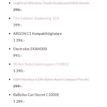
Logitech Wireless Touch Keyboard K400 Nordic
290:-
Fire Emblem: Awakening 3DS
399:-
ARGON C1 Kompakthögtalare
1 396:-
Electrolux EKAM300
995:-
Philips Robotdammsugare FC8802
1 390:-
OBH Nordica 5196 Björn Axén Compact Pro AC
299:-
BaByliss Curl Secret C1000E
1 289:-