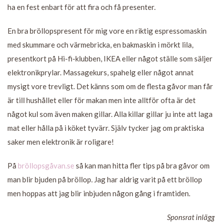
ha en fest enbart för att fira och få presenter.
En bra bröllopspresent för mig vore en riktig espressomaskin
med skummare och värmebricka, en bakmaskin i mörkt lila,
presentkort på Hi-fi-klubben, IKEA eller något ställe som säljer
elektronikprylar. Massagekurs, spahelg eller något annat
mysigt vore trevligt. Det känns som om de flesta gåvor man får
är till hushållet eller för makan men inte alltför ofta är det
något kul som även maken gillar. Alla killar gillar ju inte att laga
mat eller hålla på i köket tyvärr. Själv tycker jag om praktiska
saker men elektronik är roligare!
På
bröllopsgåvan.se
så kan man hitta fler tips på bra gåvor om
man blir bjuden på bröllop. Jag har aldrig varit på ett bröllop
men hoppas att jag blir inbjuden någon gång i framtiden.
Sponsrat inlägg