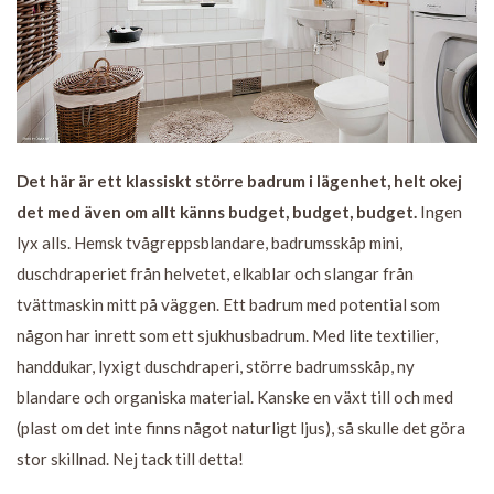
Det här är ett klassiskt större badrum i lägenhet, helt okej
det med även om allt känns budget, budget, budget.
Ingen
lyx alls. Hemsk tvågreppsblandare, badrumsskåp mini,
duschdraperiet från helvetet, elkablar och slangar från
tvättmaskin mitt på väggen. Ett badrum med potential som
någon har inrett som ett sjukhusbadrum. Med lite textilier,
handdukar, lyxigt duschdraperi, större badrumsskåp, ny
blandare och organiska material. Kanske en växt till och med
(plast om det inte finns något naturligt ljus), så skulle det göra
stor skillnad. Nej tack till detta!