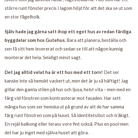
större runt fönster precis i lagom höjd för att det ska se ut som
en stor fågelholk.
Själv hade jag gärna satt ihop ett eget hus av redan färdiga
byggdelar som hos Gutehus.
Bara att planera, beställa och
sen få sitt hem levererat och sedan se till att någon kunnig
monterar det hela. Smidigt minst sagt.
Det jag alltid velat ha är ett hus med ett torn!
Det ser
kanske inte så hemskt vackert ut, men det är ju så häftigt! Jag
gillar den gamla stilen på hus och ljusa, helst vita – men med en
färg vid fönstren som kontrasterar mot fasaden. Har sett
många hus som ser hemska ut på grund av att de har samma
färg runt fönstren som på huset. Så identitetslöst och tråkigt.
En rejäl balkong eller terass vore fint också. Plus en pool men
det har ju inget med själva huset att göra.