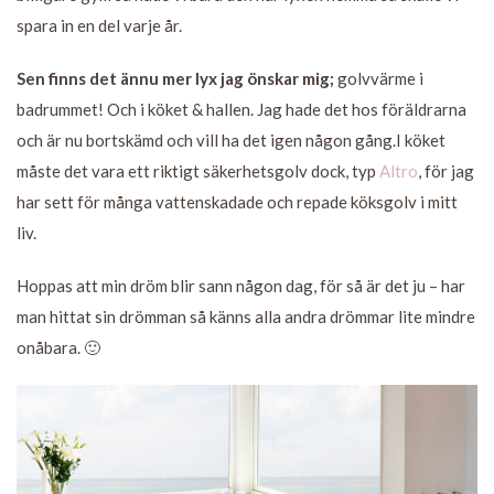
spara in en del varje år.
Sen finns det ännu mer lyx jag önskar mig;
golvvärme i
badrummet! Och i köket & hallen. Jag hade det hos föräldrarna
och är nu bortskämd och vill ha det igen någon gång.I köket
måste det vara ett riktigt säkerhetsgolv dock, typ
Altro
, för jag
har sett för många vattenskadade och repade köksgolv i mitt
liv.
Hoppas att min dröm blir sann någon dag, för så är det ju – har
man hittat sin drömman så känns alla andra drömmar lite mindre
onåbara. 🙂