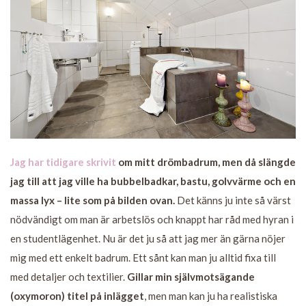
Jag har tidigare skrivit
om mitt drömbadrum, men då slängde
jag till att jag ville ha bubbelbadkar, bastu, golvvärme och en
massa lyx – lite som på bilden ovan.
Det känns ju inte så värst
nödvändigt om man är arbetslös och knappt har råd med hyran i
en studentlägenhet. Nu är det ju så att jag mer än gärna nöjer
mig med ett enkelt badrum. Ett sånt kan man ju alltid fixa till
med detaljer och textilier.
Gillar min självmotsägande
(oxymoron) titel på inlägget
, men man kan ju ha realistiska