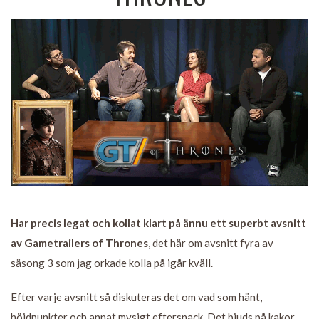
Har precis legat och kollat klart på ännu ett superbt avsnitt
av Gametrailers of Thrones
, det här om avsnitt fyra av
säsong 3 som jag orkade kolla på igår kväll.
Efter varje avsnitt så diskuteras det om vad som hänt,
höjdpunkter och annat mysigt eftersnack. Det bjuds på kakor