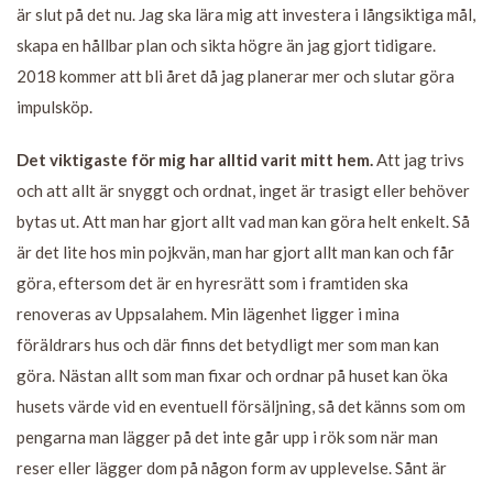
är slut på det nu. Jag ska lära mig att investera i långsiktiga mål,
skapa en hållbar plan och sikta högre än jag gjort tidigare.
2018 kommer att bli året då jag planerar mer och slutar göra
impulsköp.
Det viktigaste för mig har alltid varit mitt hem.
Att jag trivs
och att allt är snyggt och ordnat, inget är trasigt eller behöver
bytas ut. Att man har gjort allt vad man kan göra helt enkelt. Så
är det lite hos min pojkvän, man har gjort allt man kan och får
göra, eftersom det är en hyresrätt som i framtiden ska
renoveras av Uppsalahem. Min lägenhet ligger i mina
föräldrars hus och där finns det betydligt mer som man kan
göra. Nästan allt som man fixar och ordnar på huset kan öka
husets värde vid en eventuell försäljning, så det känns som om
pengarna man lägger på det inte går upp i rök som när man
reser eller lägger dom på någon form av upplevelse. Sånt är