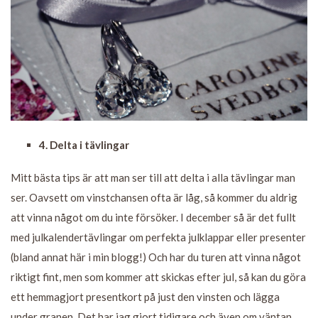
4. Delta i tävlingar
Mitt bästa tips är att man ser till att delta i alla tävlingar man
ser. Oavsett om vinstchansen ofta är låg, så kommer du aldrig
att vinna något om du inte försöker. I december så är det fullt
med julkalendertävlingar om perfekta julklappar eller presenter
(bland annat här i min blogg!) Och har du turen att vinna något
riktigt fint, men som kommer att skickas efter jul, så kan du göra
ett hemmagjort presentkort på just den vinsten och lägga
under granen. Det har jag gjort tidigare och även om väntan