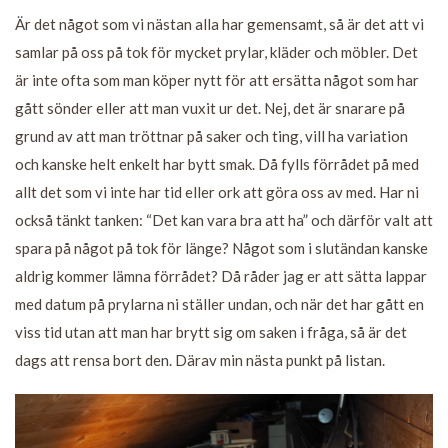
Är det något som vi nästan alla har gemensamt, så är det att vi
samlar på oss på tok för mycket prylar, kläder och möbler. Det
är inte ofta som man köper nytt för att ersätta något som har
gått sönder eller att man vuxit ur det. Nej, det är snarare på
grund av att man tröttnar på saker och ting, vill ha variation
och kanske helt enkelt har bytt smak. Då fylls förrådet på med
allt det som vi inte har tid eller ork att göra oss av med. Har ni
också tänkt tanken: “Det kan vara bra att ha” och därför valt att
spara på något på tok för länge? Något som i slutändan kanske
aldrig kommer lämna förrådet? Då råder jag er att sätta lappar
med datum på prylarna ni ställer undan, och när det har gått en
viss tid utan att man har brytt sig om saken i fråga, så är det
dags att rensa bort den. Därav min nästa punkt på listan.