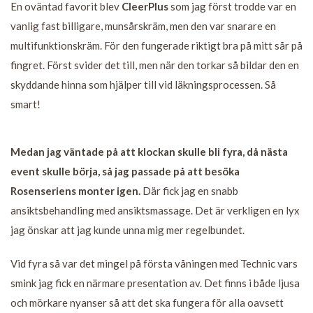
En oväntad favorit blev
CleerPlus
som jag först trodde var en
vanlig fast billigare, munsårskräm, men den var snarare en
multifunktionskräm. För den fungerade riktigt bra på mitt sår på
fingret. Först svider det till, men när den torkar så bildar den en
skyddande hinna som hjälper till vid läkningsprocessen. Så
smart!
Medan jag väntade på att klockan skulle bli fyra, då nästa
event skulle börja, så jag passade på att besöka
Rosenseriens monter igen.
Där fick jag en snabb
ansiktsbehandling med ansiktsmassage. Det är verkligen en lyx
jag önskar att jag kunde unna mig mer regelbundet.
Vid fyra så var det mingel på första våningen med Technic vars
smink jag fick en närmare presentation av. Det finns i både ljusa
och mörkare nyanser så att det ska fungera för alla oavsett