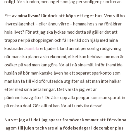
roligt för stunden, men inget som jag personligen prioriterar.
Ett av mina livsmål är dock att köpa ett eget hus.
Vem vill bo
i hyreslägenhet – eller ännu värre – hemma hos sina föräldrar
hela livet? För att jag ska lyckas med detta så gäller det att
trappa ner på shoppingen och få lite råd och hjälp med mina
kostnader.
Sambla
erbjuder bland annat personlig rådgivning
när man ska planera sin ekonomi, vilket kan behövas om man är
osäker på vad man kan göra för att nå sina mål. Inför framtida
huslån så bör man kanske även ha ett separat sparkonto som
man kan ta till vid oförutsedda utgifter så att man inte halkar
efter med sina betalningar. Det värsta jag vet är
påminnelseavgifter! De äter upp alla pengar som man sparat in
på en bra deal. Gör allt ni kan för att undvika dessa!
Nu vet jag att det jag sparar framöver kommer att försvinna
lagom till julen tack vare alla födelsedagar i december plus