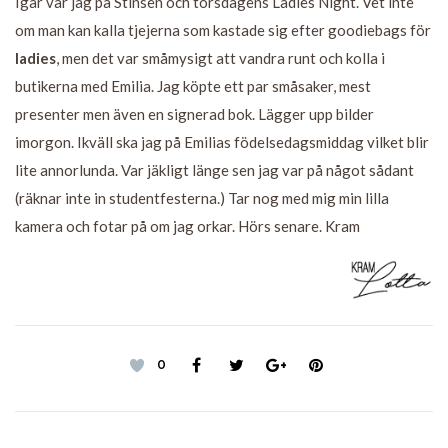
Igår var jag på Stinsen och torsdagens Ladies Night. Vet inte
om man kan kalla tjejerna som kastade sig efter goodiebags för
ladies
, men det var småmysigt att vandra runt och kolla i
butikerna med Emilia. Jag köpte ett par småsaker, mest
presenter men även en signerad bok. Lägger upp bilder
imorgon. Ikväll ska jag på Emilias födelsedagsmiddag vilket blir
lite annorlunda. Var jäkligt länge sen jag var på något sådant
(räknar inte in studentfesterna.) Tar nog med mig min lilla
kamera och fotar på om jag orkar. Hörs senare. Kram
0