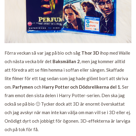
Förra veckan så var jag på bio och såg
Thor 3D
ihop med Walle
och nästa vecka blir det
Baksmällan 2
, men jag kommer alltid
att föredra att se film hemma i soffan eller sängen. Skaffade
lite filmer för ett tag sedan som jag hade glömt bort att skriva
om.
Parfymen
och
Harry Potter och Dödsrelikerna del 1.
Ser
fram emot den sista delen i Harry Potter-serien. Den ska jag
också se på bio 🙂 Tycker dock att 3D är enormt överskattat
och jag avskyr när man inte kan välja om man vill se i 3D eller ej.
Onödigt dyrt och jobbigt för ögonen. 3D-effekterna är larviga
och på tok för få.