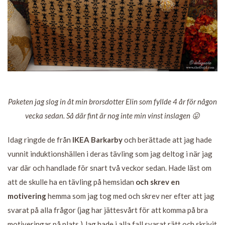
Paketen jag slog in åt min brorsdotter Elin som fyllde 4 år för någon
vecka sedan. Så där fint är nog inte min vinst inslagen 😛
Idag ringde de från
IKEA Barkarby
och berättade att jag hade
vunnit induktionshällen i deras tävling som jag deltog i när jag
var där och handlade för snart två veckor sedan. Hade läst om
att de skulle ha en tävling på hemsidan
och skrev en
motivering
hemma som jag tog med och skrev ner efter att jag
svarat på alla frågor (jag har jättesvårt för att komma på bra
motiveringar på plats.) Jag hade i alla fall svarat rätt och skrivit