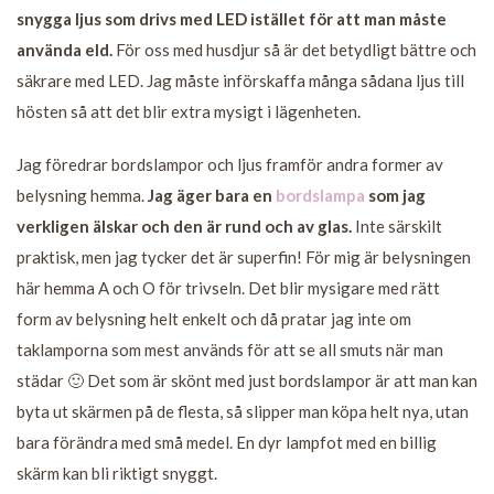
snygga ljus som drivs med LED istället för att man måste
använda eld.
För oss med husdjur så är det betydligt bättre och
säkrare med LED. Jag måste införskaffa många sådana ljus till
hösten så att det blir extra mysigt i lägenheten.
Jag föredrar bordslampor och ljus framför andra former av
belysning hemma.
Jag äger bara en
bordslampa
som jag
verkligen älskar och den är rund och av glas.
Inte särskilt
praktisk, men jag tycker det är superfin! För mig är belysningen
här hemma A och O för trivseln. Det blir mysigare med rätt
form av belysning helt enkelt och då pratar jag inte om
taklamporna som mest används för att se all smuts när man
städar 🙂 Det som är skönt med just bordslampor är att man kan
byta ut skärmen på de flesta, så slipper man köpa helt nya, utan
bara förändra med små medel. En dyr lampfot med en billig
skärm kan bli riktigt snyggt.