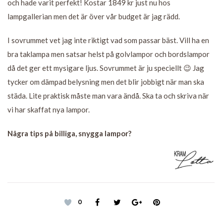
och hade varit perfekt! Kostar 1849 kr just nu hos
lampgallerian men det är över vår budget är jag rädd.
I sovrummet vet jag inte riktigt vad som passar bäst. Vill ha en
bra taklampa men satsar helst på golvlampor och bordslampor
då det ger ett mysigare ljus. Sovrummet är ju speciellt 😉 Jag
tycker om dämpad belysning men det blir jobbigt när man ska
städa. Lite praktisk måste man vara ändå. Ska ta och skriva när
vi har skaffat nya lampor.
Några tips på billiga, snygga lampor?
0