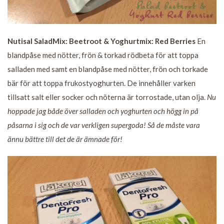
Nutisal SaladMix: Beetroot & Yoghurtmix: Red Berries
En
blandpåse med nötter, frön & torkad rödbeta för att toppa
salladen med samt en blandpåse med nötter, frön och torkade
bär för att toppa frukostyoghurten. De innehåller varken
tillsatt salt eller socker och nöterna är torrostade, utan olja.
Nu
hoppade jag både över salladen och yoghurten och högg in på
påsarna i sig och de var verkligen supergoda! Så de måste vara
ännu bättre till det de är ämnade för!