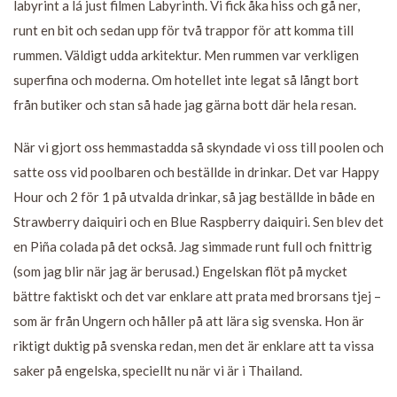
labyrint a lá just filmen Labyrinth. Vi fick åka hiss och gå ner,
runt en bit och sedan upp för två trappor för att komma till
rummen. Väldigt udda arkitektur. Men rummen var verkligen
superfina och moderna. Om hotellet inte legat så långt bort
från butiker och stan så hade jag gärna bott där hela resan.
När vi gjort oss hemmastadda så skyndade vi oss till poolen och
satte oss vid poolbaren och beställde in drinkar. Det var Happy
Hour och 2 för 1 på utvalda drinkar, så jag beställde in både en
Strawberry daiquiri och en Blue Raspberry daiquiri. Sen blev det
en Piña colada på det också. Jag simmade runt full och fnittrig
(som jag blir när jag är berusad.) Engelskan flöt på mycket
bättre faktiskt och det var enklare att prata med brorsans tjej –
som är från Ungern och håller på att lära sig svenska. Hon är
riktigt duktig på svenska redan, men det är enklare att ta vissa
saker på engelska, speciellt nu när vi är i Thailand.