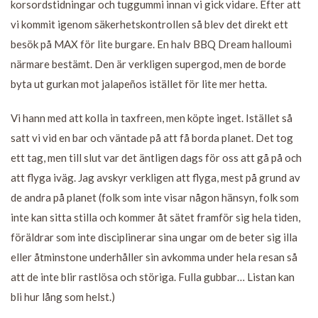
korsordstidningar och tuggummi innan vi gick vidare. Efter att
vi kommit igenom säkerhetskontrollen så blev det direkt ett
besök på MAX för lite burgare. En halv BBQ Dream halloumi
närmare bestämt. Den är verkligen supergod, men de borde
byta ut gurkan mot jalapeños istället för lite mer hetta.
Vi hann med att kolla in taxfreen, men köpte inget. Istället så
satt vi vid en bar och väntade på att få borda planet. Det tog
ett tag, men till slut var det äntligen dags för oss att gå på och
att flyga iväg. Jag avskyr verkligen att flyga, mest på grund av
de andra på planet (folk som inte visar någon hänsyn, folk som
inte kan sitta stilla och kommer åt sätet framför sig hela tiden,
föräldrar som inte disciplinerar sina ungar om de beter sig illa
eller åtminstone underhåller sin avkomma under hela resan så
att de inte blir rastlösa och störiga. Fulla gubbar… Listan kan
bli hur lång som helst.)