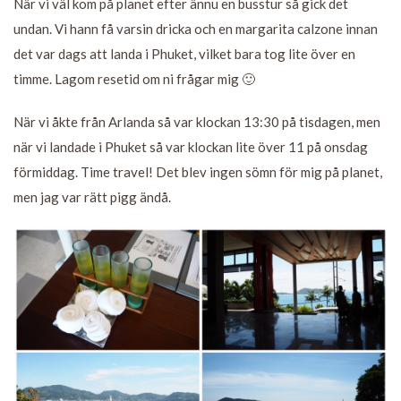
När vi väl kom på planet efter ännu en busstur så gick det
undan. Vi hann få varsin dricka och en margarita calzone innan
det var dags att landa i Phuket, vilket bara tog lite över en
timme. Lagom resetid om ni frågar mig 🙂
När vi åkte från Arlanda så var klockan 13:30 på tisdagen, men
när vi landade i Phuket så var klockan lite över 11 på onsdag
förmiddag. Time travel! Det blev ingen sömn för mig på planet,
men jag var rätt pigg ändå.