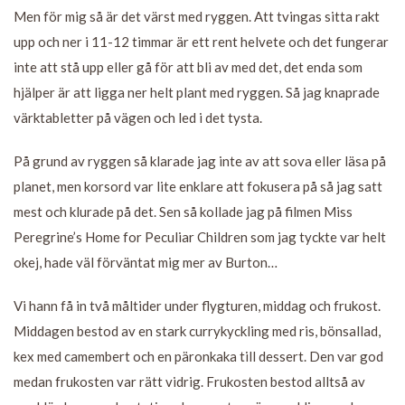
Men för mig så är det värst med ryggen. Att tvingas sitta rakt
upp och ner i 11-12 timmar är ett rent helvete och det fungerar
inte att stå upp eller gå för att bli av med det, det enda som
hjälper är att ligga ner helt plant med ryggen. Så jag knaprade
värktabletter på vägen och led i det tysta.
På grund av ryggen så klarade jag inte av att sova eller läsa på
planet, men korsord var lite enklare att fokusera på så jag satt
mest och klurade på det. Sen så kollade jag på filmen Miss
Peregrine’s Home for Peculiar Children som jag tyckte var helt
okej, hade väl förväntat mig mer av Burton…
Vi hann få in två måltider under flygturen, middag och frukost.
Middagen bestod av en stark currykyckling med ris, bönsallad,
kex med camembert och en päronkaka till dessert. Den var god
medan frukosten var rätt vidrig. Frukosten bestod alltså av