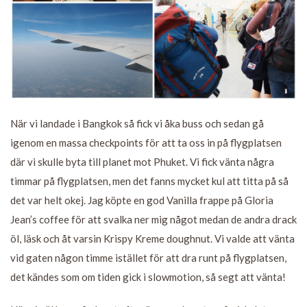
När vi landade i Bangkok så fick vi åka buss och sedan gå
igenom en massa checkpoints för att ta oss in på flygplatsen
där vi skulle byta till planet mot Phuket. Vi fick vänta några
timmar på flygplatsen, men det fanns mycket kul att titta på så
det var helt okej. Jag köpte en god Vanilla frappe på Gloria
Jean’s coffee för att svalka ner mig något medan de andra drack
öl, läsk och åt varsin Krispy Kreme doughnut. Vi valde att vänta
vid gaten någon timme istället för att dra runt på flygplatsen,
det kändes som om tiden gick i slowmotion, så segt att vänta!