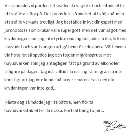
Vi stannade vid poolen till kvällen då vi gick ut och letade efter
ett ställe att äta på. Det fanns inte så mycket att välja på, men
ett ställe verkade trevligt. Jag beställde in kycklingspett med
jordnötssås som brukar vara supergott, men det var något med
kryddningen som jag inte tyckte om. Jag började må illa, fick ont
i huvudet och var tvungen att gå hem före de andra. Väl hemma
vid hotellet så spydde jag och tog en migränspruta mot
huvudvärken som jag antagligen fått på grund av alkoholen
tidigare på dagen. Jag mår alltid illa när jag får migrän så inte
konstigt att jag inte kunde hålla nere maten. Fast den där
kryddningen var inte god…
Nästa dag så mådde jag lite bättre, men fick ta
huvudvärkstabletter då också. Fortsättning följer…