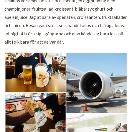
smaklös korv med potatis och spenat, en äggpudding med
champinjoner, fruktsallad, croissant, blåbärsyoghurt och
apelsinjuice. Jag åt bara av spenaten, croissanten, fruktsalladen
och juicen. Resan var i stort sett händelselös och tråkig, det var
jobbigt att röra sig i gångarna och man kände sig bara less på
allt folk bara för att de var där.