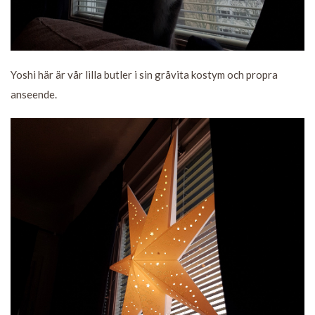
Yoshi här är vår lilla butler i sin gråvita kostym och propra
anseende.