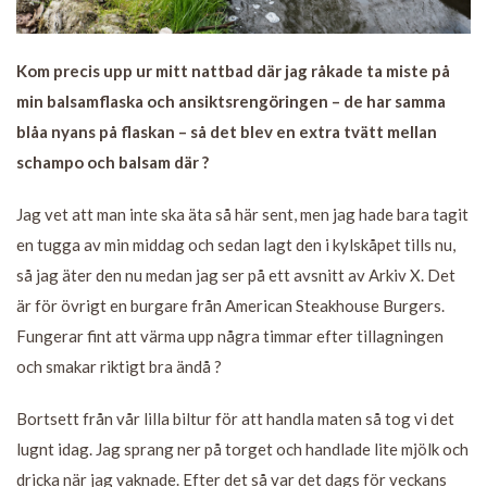
Kom precis upp ur mitt nattbad där jag råkade ta miste på
min balsamflaska och ansiktsrengöringen – de har samma
blåa nyans på flaskan – så det blev en extra tvätt mellan
schampo och balsam där ?
Jag vet att man inte ska äta så här sent, men jag hade bara tagit
en tugga av min middag och sedan lagt den i kylskåpet tills nu,
så jag äter den nu medan jag ser på ett avsnitt av Arkiv X. Det
är för övrigt en burgare från American Steakhouse Burgers.
Fungerar fint att värma upp några timmar efter tillagningen
och smakar riktigt bra ändå ?
Bortsett från vår lilla biltur för att handla maten så tog vi det
lugnt idag. Jag sprang ner på torget och handlade lite mjölk och
dricka när jag vaknade. Efter det så var det dags för veckans