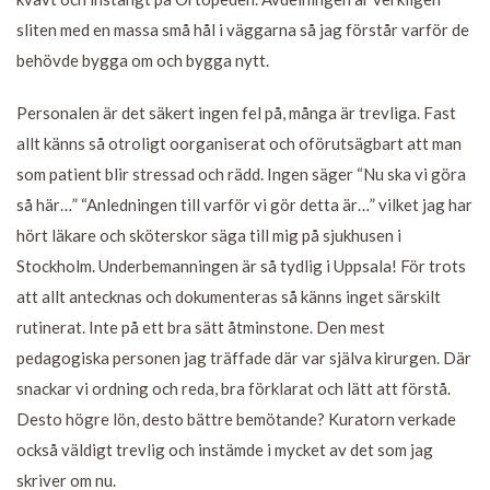
sliten med en massa små hål i väggarna så jag förstår varför de
behövde bygga om och bygga nytt.
Personalen är det säkert ingen fel på, många är trevliga. Fast
allt känns så otroligt oorganiserat och oförutsägbart att man
som patient blir stressad och rädd. Ingen säger “Nu ska vi göra
så här…” “Anledningen till varför vi gör detta är…” vilket jag har
hört läkare och sköterskor säga till mig på sjukhusen i
Stockholm. Underbemanningen är så tydlig i Uppsala! För trots
att allt antecknas och dokumenteras så känns inget särskilt
rutinerat. Inte på ett bra sätt åtminstone. Den mest
pedagogiska personen jag träffade där var själva kirurgen. Där
snackar vi ordning och reda, bra förklarat och lätt att förstå.
Desto högre lön, desto bättre bemötande? Kuratorn verkade
också väldigt trevlig och instämde i mycket av det som jag
skriver om nu.