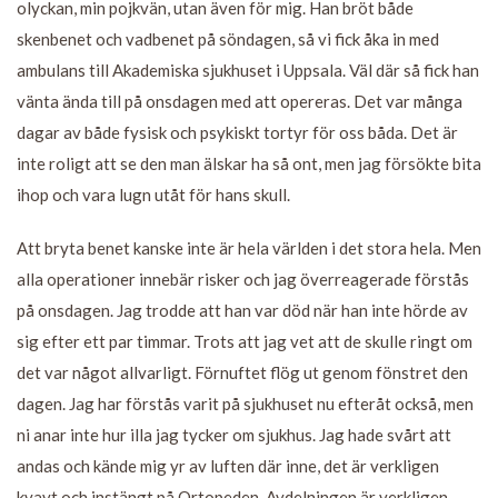
olyckan, min pojkvän, utan även för mig. Han bröt både
skenbenet och vadbenet på söndagen, så vi fick åka in med
ambulans till Akademiska sjukhuset i Uppsala. Väl där så fick han
vänta ända till på onsdagen med att opereras. Det var många
dagar av både fysisk och psykiskt tortyr för oss båda. Det är
inte roligt att se den man älskar ha så ont, men jag försökte bita
ihop och vara lugn utåt för hans skull.
Att bryta benet kanske inte är hela världen i det stora hela. Men
alla operationer innebär risker och jag överreagerade förstås
på onsdagen. Jag trodde att han var död när han inte hörde av
sig efter ett par timmar. Trots att jag vet att de skulle ringt om
det var något allvarligt. Förnuftet flög ut genom fönstret den
dagen. Jag har förstås varit på sjukhuset nu efteråt också, men
ni anar inte hur illa jag tycker om sjukhus. Jag hade svårt att
andas och kände mig yr av luften där inne, det är verkligen
kvavt och instängt på Ortopeden. Avdelningen är verkligen