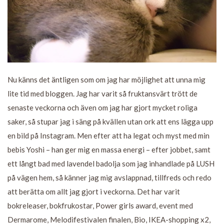
Nu känns det äntligen som om jag har möjlighet att unna mig
lite tid med bloggen. Jag har varit så fruktansvärt trött de
senaste veckorna och även om jag har gjort mycket roliga
saker, så stupar jag i säng på kvällen utan ork att ens lägga upp
en bild på Instagram. Men efter att ha legat och myst med min
bebis Yoshi – han ger mig en massa energi – efter jobbet, samt
ett långt bad med lavendel badolja som jag inhandlade på LUSH
på vägen hem, så känner jag mig avslappnad, tillfreds och redo
att berätta om allt jag gjort i veckorna. Det har varit
bokreleaser, bokfrukostar, Power girls award, event med
Dermarome, Melodifestivalen finalen, Bio, IKEA-shopping x2,