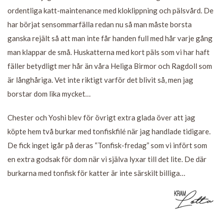
ordentliga katt-maintenance med kloklippning och pälsvård. De
har börjat sensommarfälla redan nu så man måste borsta
ganska rejält så att man inte får handen full med hår varje gång
man klappar de små. Huskatterna med kort päls som vi har haft
fäller betydligt mer hår än våra Heliga Birmor och Ragdoll som
är långhåriga. Vet inte riktigt varför det blivit så, men jag
borstar dom lika mycket…
Chester och Yoshi blev för övrigt extra glada över att jag
köpte hem två burkar med tonfiskfilé när jag handlade tidigare.
De fick inget igår på deras “Tonfisk-fredag” som vi infört som
en extra godsak för dom när vi själva lyxar till det lite. De där
burkarna med tonfisk för katter är inte särskilt billiga…