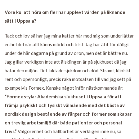
Vore kul att höra om fler har upplevt vården på liknande
sätt i Uppsala?
Tack och lov så har jag mina katter här med mig som underlättar
en hel del när allt känns mörkt och trist. Jag har ätit för dåligt
under de här dagarna på grund av oron, men det är bättre nu.
Jag gillar verkligen inte att älsklingen är på sjukhuset då jag
hatar den miljön. Det luktade sjukdom och död. Stramt, kliniskt
rent och opersonligt, precis raka motsatsen till vad jag sett på
exempelvis Formex. Kanske något inför nästkommande år:
“Formex stylar Akademiska sjukhuset i Uppsala för att
främja psykiskt och fysiskt välmående med det bästa av
nordisk design bestående av färger och former som skapar
en trevlig arbetsmiljö där både patienter och personal
trivs.”
Välgörenhet och hållbarhet är verkligen inne nu, så