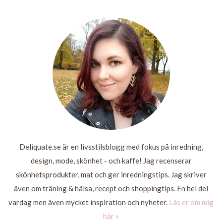
HAVING,
TILL FOTS
TJEJMILEN
EH?
EXPO
LÄS
MER
LÄS
MER
LÄS
MER
LÄS
MER
Deliquate.se är en livsstilsblogg med fokus på inredning,
design, mode, skönhet - och kaffe! Jag recenserar
skönhetsprodukter, mat och ger inredningstips. Jag skriver
även om träning & hälsa, recept och shoppingtips. En hel del
vardag men även mycket inspiration och nyheter.
Läs er om mig
här »