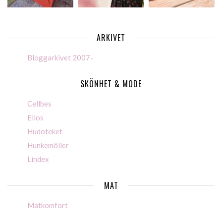
ARKIVET
Bloggarkivet 2007-
SKÖNHET & MODE
Cellbes
Ellos
Hudoteket
Hunkemöller
Lindex
MAT
Matkomfort