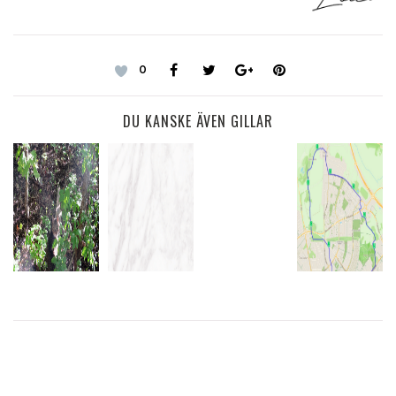
0
DU KANSKE ÄVEN GILLAR
JAG VANN
NASTY
EN
WEATHER
12
NYA STIGAR
GOODIEBAG
WE'RE
KILOMETER
I SKOGEN
PÅ