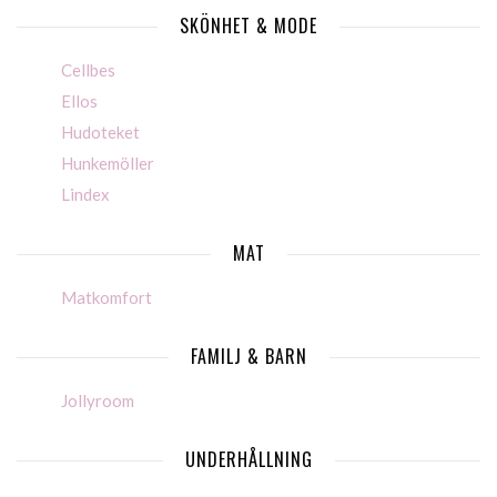
SKÖNHET & MODE
Cellbes
Ellos
Hudoteket
Hunkemöller
Lindex
MAT
Matkomfort
FAMILJ & BARN
Jollyroom
UNDERHÅLLNING