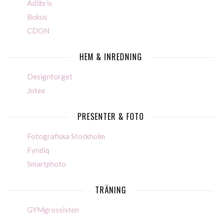
Adlibris
Bokus
CDON
HEM & INREDNING
Designtorget
Jotex
PRESENTER & FOTO
Fotografiska Stockholm
Fyndiq
Smartphoto
TRÄNING
GYMgrossisten