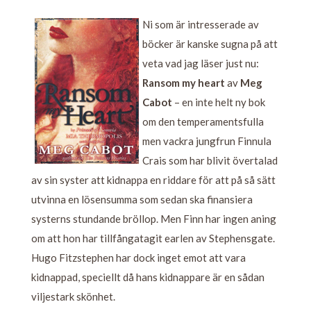
Ni som är intresserade av
böcker är kanske sugna på att
veta vad jag läser just nu:
Ransom my heart
av
Meg
Cabot
– en inte helt ny bok
om den temperamentsfulla
men vackra jungfrun Finnula
Crais som har blivit övertalad
av sin syster att kidnappa en riddare för att på så sätt
utvinna en lösensumma som sedan ska finansiera
systerns stundande bröllop. Men Finn har ingen aning
om att hon har tillfångatagit earlen av Stephensgate.
Hugo Fitzstephen har dock inget emot att vara
kidnappad, speciellt då hans kidnappare är en sådan
viljestark skönhet.