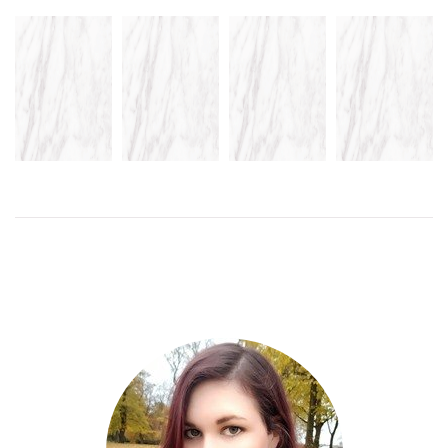
IBLAND
EVENT: MAGNUS
NATTENS
BARA
ZAARS
BEGÄR AV
FULLPACKAD
MÅSTE MAN
DEBUTBOK DEN
SHERRILYN
BREVLÅDA
– FÅ EN
NAKNE
KENYON
POCKETBOK
AMBASSADÖREN
LÄS
MER
LÄS
MER
LÄS
LÄS MER
MER