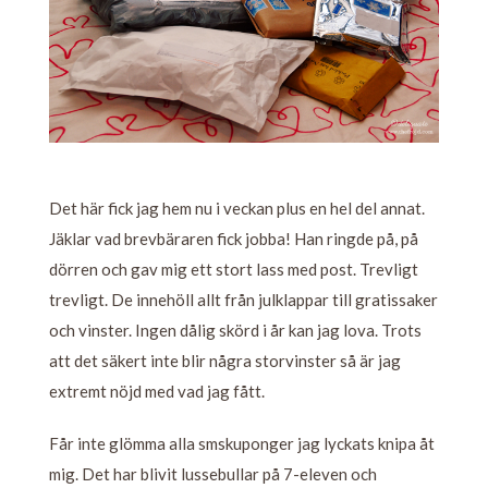
Det här fick jag hem nu i veckan plus en hel del annat.
Jäklar vad brevbäraren fick jobba! Han ringde på, på
dörren och gav mig ett stort lass med post. Trevligt
trevligt. De innehöll allt från julklappar till gratissaker
och vinster. Ingen dålig skörd i år kan jag lova. Trots
att det säkert inte blir några storvinster så är jag
extremt nöjd med vad jag fått.
Får inte glömma alla smskuponger jag lyckats knipa åt
mig. Det har blivit lussebullar på 7-eleven och