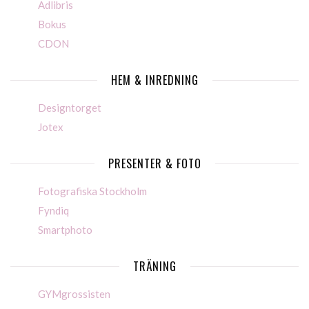
Adlibris
Bokus
CDON
HEM & INREDNING
Designtorget
Jotex
PRESENTER & FOTO
Fotografiska Stockholm
Fyndiq
Smartphoto
TRÄNING
GYMgrossisten