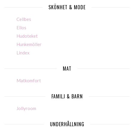
SKÖNHET & MODE
Cellbes
Ellos
Hudoteket
Hunkemöller
Lindex
MAT
Matkomfort
FAMILJ & BARN
Jollyroom
UNDERHÅLLNING