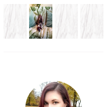
IKEA
LÅT MATEN
LET’S BE
KATALOGEN
STRÖMAVBROTT
TYSTA MUN
COPS
2011
LÄS MER
LÄS
LÄS
MER
MER
LÄS
MER