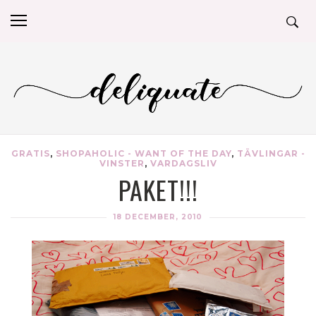
GRATIS
,
SHOPAHOLIC - WANT OF THE DAY
,
TÄVLINGAR -
VINSTER
,
VARDAGSLIV
PAKET!!!
18 DECEMBER, 2010