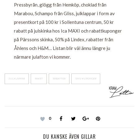
Pressbyrån, glögg från Hemköp, choklad från
Marabou, Schampo från Gliss, julklappar i form av
presentkort på 100 kr i Sollentuna centrum, 50 kr
rabatt på julskinka hos Ica MAXI och rabattkuponger
på Pärssons skinka, 50% på Lindex, rabatter från
Åhlens och H&M… Listan blir väl ännu längre ju
närmare julafton vi kommer.
JULKLAPPAR
PAKET
RABATTER
SMS-KUPONGER
0
DU KANSKE ÄVEN GILLAR