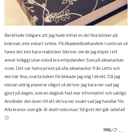
Berättade tidigare att jag hade hittat en del fina böcker på
bokrean, inte enbart online. På Akademibokhandeln i centrum så
fanns det inte bara reaböcker (skriver om de jag köpte i ett
annat inlägg) utan också bra erbjudanden. Som på almanackan
ovan. Det var halva priset på alla almanackor från Letts och
den här fina, svarta boken förälskade jag mig i direkt. Då jag
nästan aldrig planerar något så skriver jag bara ner vad jag
gjort på dagen, som en dagbok fast mer informativt och sakligt.
Använder den även till att skriva ner exakt vad jag handlar för.
Alla kronor som går åt skall redovisas! Så gott det går iallafall
🙂