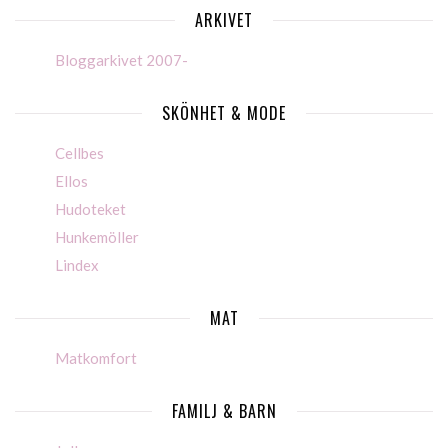
ARKIVET
Bloggarkivet 2007-
SKÖNHET & MODE
Cellbes
Ellos
Hudoteket
Hunkemöller
Lindex
MAT
Matkomfort
FAMILJ & BARN