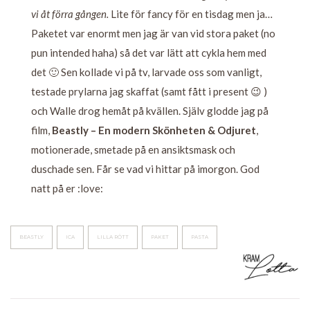
vi åt förra gången.
Lite för fancy för en tisdag men ja…
Paketet var enormt men jag är van vid stora paket (no
pun intended haha) så det var lätt att cykla hem med
det 🙂 Sen kollade vi på tv, larvade oss som vanligt,
testade prylarna jag skaffat (samt fått i present 😉 )
och Walle drog hemåt på kvällen. Själv glodde jag på
film,
Beastly – En modern Skönheten & Odjuret
,
motionerade, smetade på en ansiktsmask och
duschade sen. Får se vad vi hittar på imorgon. God
natt på er :love:
BEASTLY
ICA
LILLA RÖTT
PAKET
PASTA