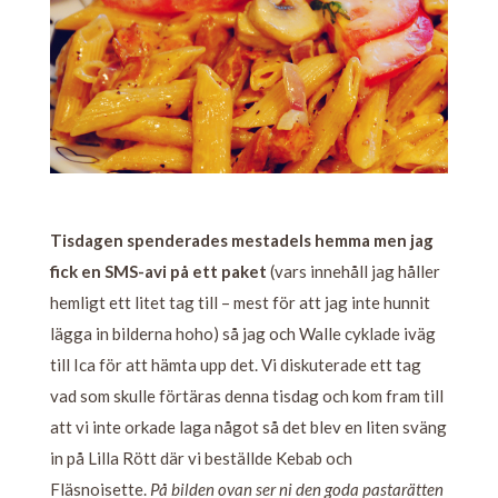
Tisdagen spenderades mestadels hemma men jag
fick en SMS-avi på ett paket
(vars innehåll jag håller
hemligt ett litet tag till – mest för att jag inte hunnit
lägga in bilderna hoho) så jag och Walle cyklade iväg
till Ica för att hämta upp det. Vi diskuterade ett tag
vad som skulle förtäras denna tisdag och kom fram till
att vi inte orkade laga något så det blev en liten sväng
in på Lilla Rött där vi beställde Kebab och
Fläsnoisette.
På bilden ovan ser ni den goda pastarätten