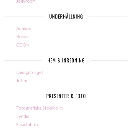
Jollyroom
UNDERHÅLLNING
Adlibris
Bokus
CDON
HEM & INREDNING
Designtorget
Jotex
PRESENTER & FOTO
Fotografiska Stockholm
Fyndiq
Smartphoto