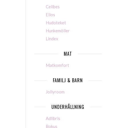
Cellbes
Ellos
Hudoteket
Hunkemöller
Lindex
MAT
Matkomfort
FAMILJ & BARN
Jollyroom
UNDERHÅLLNING
Adlibris
Bokus