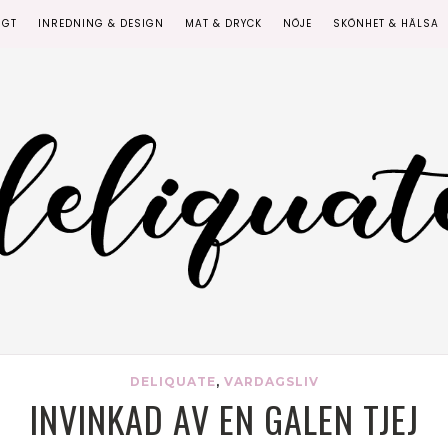
IGT
INREDNING & DESIGN
MAT & DRYCK
NÖJE
SKÖNHET & HÄLSA
DELIQUATE
,
VARDAGSLIV
INVINKAD AV EN GALEN TJEJ