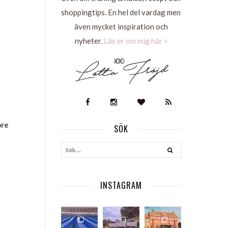
shoppingtips. En hel del vardag men
även mycket inspiration och
nyheter.
Läs er om mig här »
ore
SÖK
S
INSTAGRAM