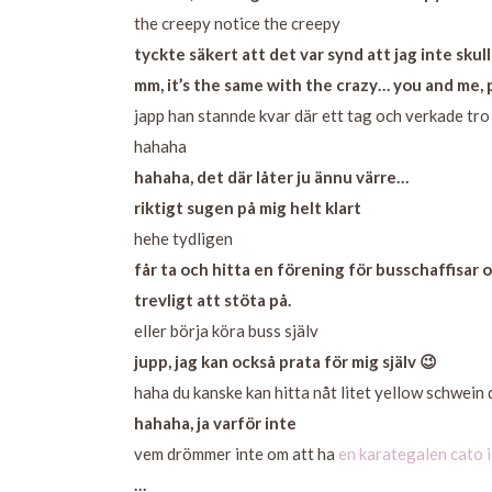
the creepy notice the creepy
tyckte säkert att det var synd att jag inte sku
mm, it’s the same with the crazy… you and me, 
japp han stannde kvar där ett tag och verkade tro a
hahaha
hahaha, det där låter ju ännu värre…
riktigt sugen på mig helt klart
hehe tydligen
får ta och hitta en förening för busschaffisar o
trevligt att stöta på.
eller börja köra buss själv
jupp, jag kan också prata för mig själv 😉
haha du kanske kan hitta nåt litet yellow schwein
hahaha, ja varför inte
vem drömmer inte om att ha
en karategalen cato 
…