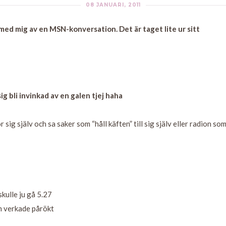
08 JANUARI, 2011
med mig av en MSN-konversation. Det är taget lite ur sitt
sig bli invinkad av en galen tjej haha
sig själv och sa saker som “håll käften” till sig själv eller radion so
kulle ju gå 5.27
an verkade pårökt