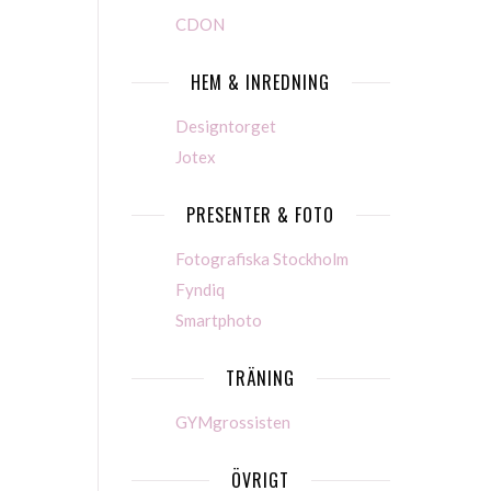
CDON
HEM & INREDNING
Designtorget
Jotex
PRESENTER & FOTO
Fotografiska Stockholm
Fyndiq
Smartphoto
TRÄNING
GYMgrossisten
ÖVRIGT