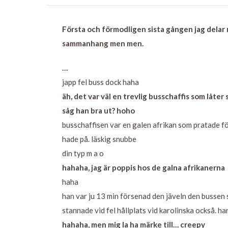
Första och förmodligen sista gången jag delar 
sammanhang men men.
…
japp fel buss dock haha
äh, det var väl en trevlig busschaffis som låter 
såg han bra ut? hoho
busschaffisen var en galen afrikan som pratade för 
hade på. läskig snubbe
din typ m a o
hahaha, jag är poppis hos de galna afrikanerna
haha
han var ju 13 min försenad den jäveln den bussen s
stannade vid fel hållplats vid karolinska också. h
hahaha, men mig la ha märke till… creepy