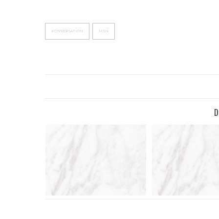
KONVERSATION
MSN
D