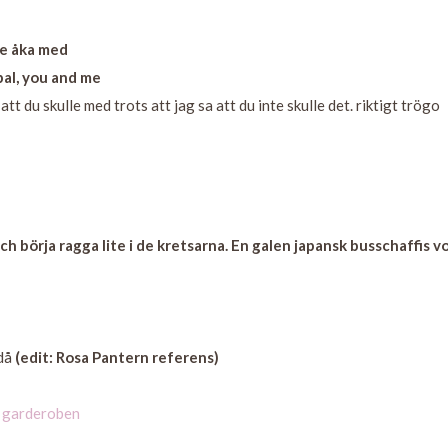
lle åka med
pal, you and me
tt du skulle med trots att jag sa att du inte skulle det. riktigt trögo
ch börja ragga lite i de kretsarna. En galen japansk busschaffis v
 då
(edit: Rosa Pantern referens)
i garderoben