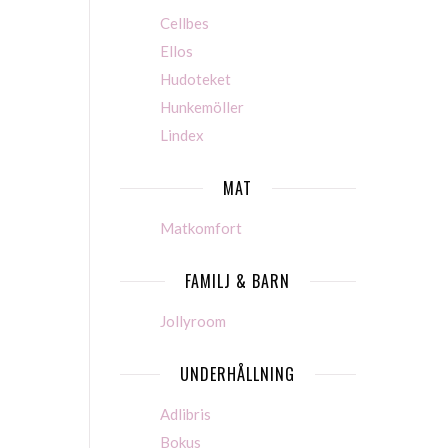
Cellbes
Ellos
Hudoteket
Hunkemöller
Lindex
MAT
Matkomfort
FAMILJ & BARN
Jollyroom
UNDERHÅLLNING
Adlibris
Bokus