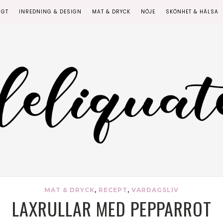
IGT
INREDNING & DESIGN
MAT & DRYCK
NÖJE
SKÖNHET & HÄLSA
MAT & DRYCK
,
RECEPT
,
VARDAGSLIV
LAXRULLAR MED PEPPARROT