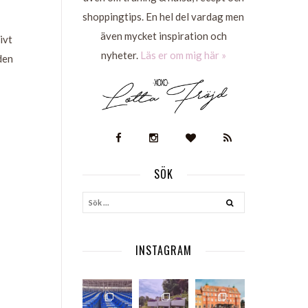
shoppingtips. En hel del vardag men
även mycket inspiration och
ivt
nyheter.
Läs er om mig här »
den
SÖK
S
INSTAGRAM