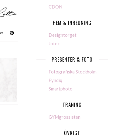
CDON
HEM & INREDNING
Designtorget
Jotex
PRESENTER & FOTO
Fotografiska Stockholm
Fyndiq
Smartphoto
TRÄNING
GYMgrossisten
ÖVRIGT