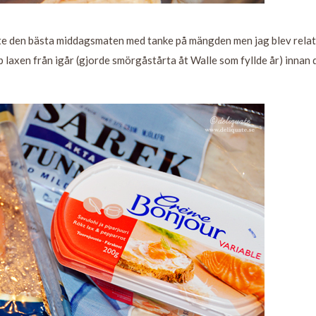
nte den bästa middagsmaten med tanke på mängden men jag blev relat
p laxen från igår (gjorde smörgåstårta åt Walle som fyllde år) innan 