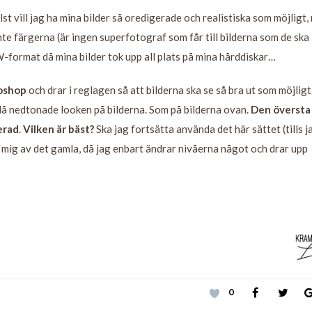
elst vill jag ha mina bilder så oredigerade och realistiska som möjligt
inte färgerna (är ingen superfotograf som får till bilderna som de ska
W-format då mina bilder tok upp all plats på mina hårddiskar…
oshop
och drar i reglagen så att bilderna ska se så bra ut som möjligt
ändå nedtonade looken på bilderna. Som på bilderna ovan.
Den översta
erad
.
Vilken är bäst?
Ska jag fortsätta använda det här sättet (tills j
 mig av det gamla, då jag enbart ändrar nivåerna något och drar upp
0