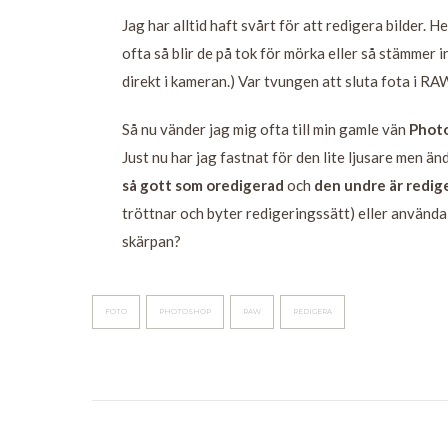
Jag har alltid haft svårt för att redigera bilder. H
ofta så blir de på tok för mörka eller så stämmer 
direkt i kameran.) Var tvungen att sluta fota i RA
Så nu vänder jag mig ofta till min gamle vän
Phot
Just nu har jag fastnat för den lite ljusare men 
så gott som oredigerad
och
den undre är redig
tröttnar och byter redigeringssätt) eller använda
skärpan?
FOTO
PHOTOSHOP
RAW
REDIGERA