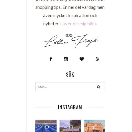
shoppingtips. En hel del vardag men
även mycket inspiration och
nyheter.
Läs er om mig här »
SÖK
S
INSTAGRAM