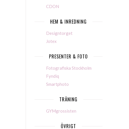
CDON
HEM & INREDNING
Designtorget
Jotex
PRESENTER & FOTO
Fotografiska Stockholm
Fyndiq
Smartphoto
TRÄNING
GYMgrossisten
ÖVRIGT