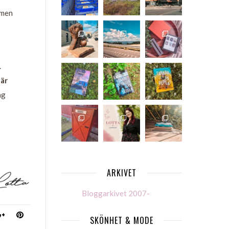
, men
.
 är
ag
ARKIVET
Bloggarkivet 2007-
SKÖNHET & MODE