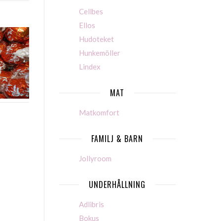
Cellbes
Ellos
Hudoteket
Hunkemöller
Lindex
MAT
Matkomfort
FAMILJ & BARN
Jollyroom
UNDERHÅLLNING
Adlibris
Bokus