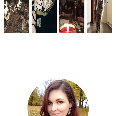
JAG
AGGRESSIVA
HALLOWEEN
POKÉMONTROSOR
ÖVERLEVDE
VECKAN
LÄS
LÄS MER
MER
LÄS
LÄS
MER
MER