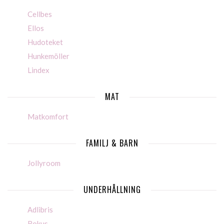
Cellbes
Ellos
Hudoteket
Hunkemöller
Lindex
MAT
Matkomfort
FAMILJ & BARN
Jollyroom
UNDERHÅLLNING
Adlibris
Bokus