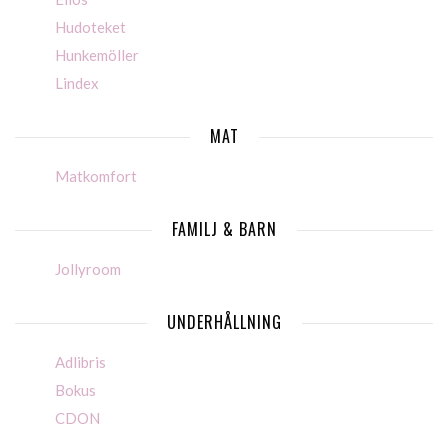
Hudoteket
Hunkemöller
Lindex
MAT
Matkomfort
FAMILJ & BARN
Jollyroom
UNDERHÅLLNING
Adlibris
Bokus
CDON