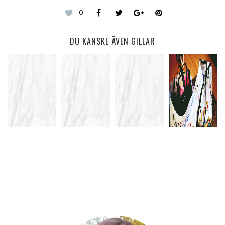
0
DU KANSKE ÄVEN GILLAR
EN TREVLIG
PENGAR
KVÄLL MED
FÖRSTA
VILKEN
PENGAR
SHOPPING
ADVENT
SÖNDAG!
PENGAR
OCH
GOODIEBAGS
LÄS
LÄS
MER
MER
LÄS