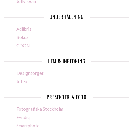
Jollyroom
UNDERHÅLLNING
Adlibris
Bokus
CDON
HEM & INREDNING
Designtorget
Jotex
PRESENTER & FOTO
Fotografiska Stockholm
Fyndiq
Smartphoto