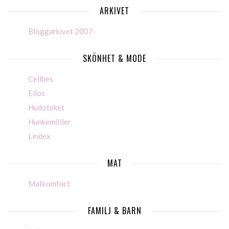
ARKIVET
Bloggarkivet 2007-
SKÖNHET & MODE
Cellbes
Ellos
Hudoteket
Hunkemöller
Lindex
MAT
Matkomfort
FAMILJ & BARN